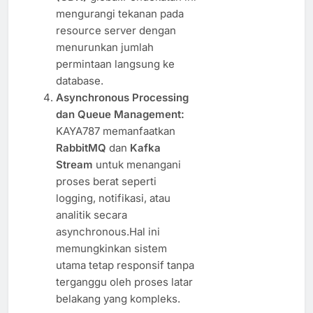
mengurangi tekanan pada
resource server dengan
menurunkan jumlah
permintaan langsung ke
database.
Asynchronous Processing
dan Queue Management:
KAYA787 memanfaatkan
RabbitMQ
dan
Kafka
Stream
untuk menangani
proses berat seperti
logging, notifikasi, atau
analitik secara
asynchronous.Hal ini
memungkinkan sistem
utama tetap responsif tanpa
terganggu oleh proses latar
belakang yang kompleks.