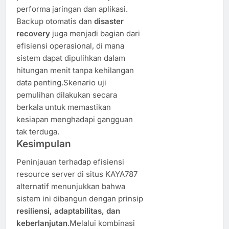
performa jaringan dan aplikasi.
Backup otomatis dan
disaster
recovery
juga menjadi bagian dari
efisiensi operasional, di mana
sistem dapat dipulihkan dalam
hitungan menit tanpa kehilangan
data penting.Skenario uji
pemulihan dilakukan secara
berkala untuk memastikan
kesiapan menghadapi gangguan
tak terduga.
Kesimpulan
Peninjauan terhadap efisiensi
resource server di situs KAYA787
alternatif menunjukkan bahwa
sistem ini dibangun dengan prinsip
resiliensi, adaptabilitas, dan
keberlanjutan
.Melalui kombinasi