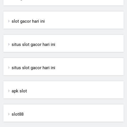
slot gacor hari ini
situs slot gacor hari ini
situs slot gacor hari ini
apk slot
slot88