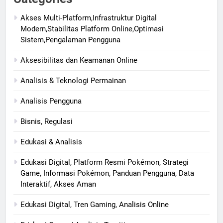
Akses Multi-Platform,Infrastruktur Digital
Modern,Stabilitas Platform Online,Optimasi
Sistem,Pengalaman Pengguna
Aksesibilitas dan Keamanan Online
Analisis & Teknologi Permainan
Analisis Pengguna
Bisnis, Regulasi
Edukasi & Analisis
Edukasi Digital, Platform Resmi Pokémon, Strategi
Game, Informasi Pokémon, Panduan Pengguna, Data
Interaktif, Akses Aman
Edukasi Digital, Tren Gaming, Analisis Online