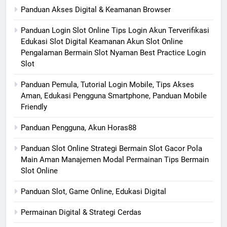
Panduan Akses Digital & Keamanan Browser
Panduan Login Slot Online Tips Login Akun Terverifikasi
Edukasi Slot Digital Keamanan Akun Slot Online
Pengalaman Bermain Slot Nyaman Best Practice Login
Slot
Panduan Pemula, Tutorial Login Mobile, Tips Akses
Aman, Edukasi Pengguna Smartphone, Panduan Mobile
Friendly
Panduan Pengguna, Akun Horas88
Panduan Slot Online Strategi Bermain Slot Gacor Pola
Main Aman Manajemen Modal Permainan Tips Bermain
Slot Online
Panduan Slot, Game Online, Edukasi Digital
Permainan Digital & Strategi Cerdas