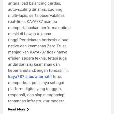
antara load balancing cerdas,
auto-scaling dinamis, caching
multi-lapis, serta observabilitas
real-time, KAYA787 mampu
mempertahankan performa optimal
meski di bawah tekanan
tinggi.Pendekatan berbasis cloud-
native dan keamanan Zero Trust
menjadikan KAYA787 tidak hanya
efisien secara teknis, tetapi juga
andal dari sisi keamanan dan
keberlanjutan.Dengan fondasi ini,
kaya787 situs alternatif
terus
memperkuat posisinya sebagai
platform digital yang tangguh,
responsif, dan siap menghadapi
tantangan infrastruktur modern.
Read More