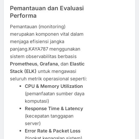
Pemantauan dan Evaluasi
Performa
Pemantauan (monitoring)
merupakan komponen vital dalam
menjaga efisiensi jangka
panjang.KAYA787 menggunakan
sistem observabilitas berbasis
Prometheus
,
Grafana
, dan
Elastic
Stack (ELK)
untuk mengawasi
seluruh metrik operasional seperti:
CPU & Memory Utilization
(pemanfaatan sumber daya
komputasi)
Response Time & Latency
(kecepatan tanggapan
server)
Error Rate & Packet Loss
(tingkat kegagalan sistem)