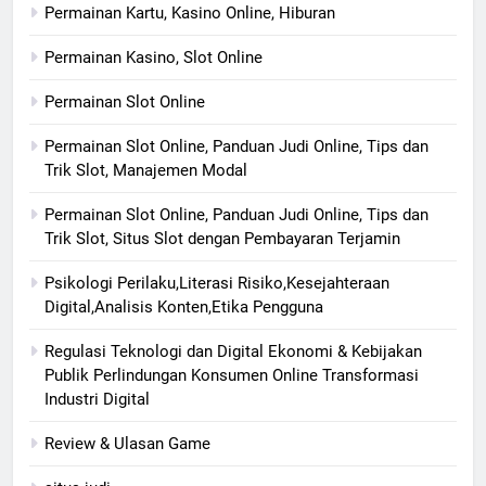
Permainan Kartu, Kasino Online, Hiburan
Permainan Kasino, Slot Online
Permainan Slot Online
Permainan Slot Online, Panduan Judi Online, Tips dan
Trik Slot, Manajemen Modal
Permainan Slot Online, Panduan Judi Online, Tips dan
Trik Slot, Situs Slot dengan Pembayaran Terjamin
Psikologi Perilaku,Literasi Risiko,Kesejahteraan
Digital,Analisis Konten,Etika Pengguna
Regulasi Teknologi dan Digital Ekonomi & Kebijakan
Publik Perlindungan Konsumen Online Transformasi
Industri Digital
Review & Ulasan Game