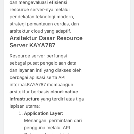
dan mengevaluasi efisiensi
resource server-nya melalui
pendekatan teknologi modern,
strategi pemantauan cerdas, dan
arsitektur cloud yang adaptif.
Arsitektur Dasar Resource
Server KAYA787
Resource server berfungsi
sebagai pusat pengelolaan data
dan layanan inti yang diakses oleh
berbagai aplikasi serta API
internal.KAYA787 membangun
arsitektur berbasis
cloud-native
infrastructure
yang terdiri atas tiga
lapisan utama:
Application Layer:
Menangani permintaan dari
pengguna melalui API