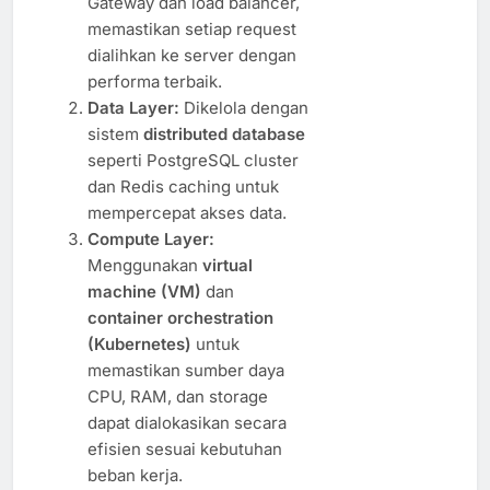
Gateway dan load balancer,
memastikan setiap request
dialihkan ke server dengan
performa terbaik.
Data Layer:
Dikelola dengan
sistem
distributed database
seperti PostgreSQL cluster
dan Redis caching untuk
mempercepat akses data.
Compute Layer:
Menggunakan
virtual
machine (VM)
dan
container orchestration
(Kubernetes)
untuk
memastikan sumber daya
CPU, RAM, dan storage
dapat dialokasikan secara
efisien sesuai kebutuhan
beban kerja.