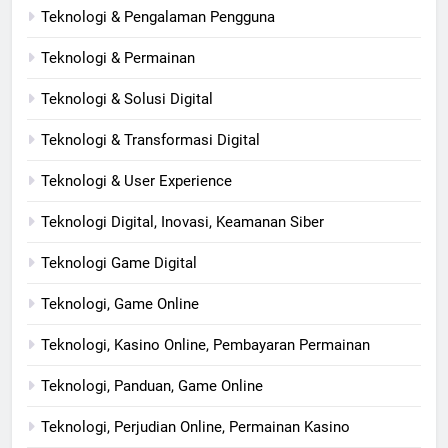
Teknologi & Pengalaman Pengguna
Teknologi & Permainan
Teknologi & Solusi Digital
Teknologi & Transformasi Digital
Teknologi & User Experience
Teknologi Digital, Inovasi, Keamanan Siber
Teknologi Game Digital
Teknologi, Game Online
Teknologi, Kasino Online, Pembayaran Permainan
Teknologi, Panduan, Game Online
Teknologi, Perjudian Online, Permainan Kasino