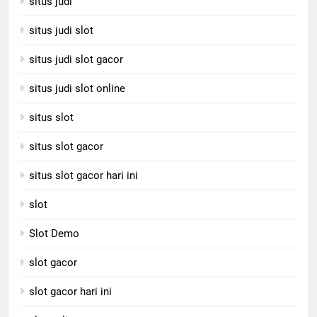
situs judi
situs judi slot
situs judi slot gacor
situs judi slot online
situs slot
situs slot gacor
situs slot gacor hari ini
slot
Slot Demo
slot gacor
slot gacor hari ini