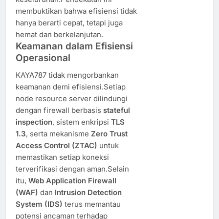
membuktikan bahwa efisiensi tidak
hanya berarti cepat, tetapi juga
hemat dan berkelanjutan.
Keamanan dalam Efisiensi
Operasional
KAYA787 tidak mengorbankan
keamanan demi efisiensi.Setiap
node resource server dilindungi
dengan firewall berbasis
stateful
inspection
, sistem enkripsi
TLS
1.3
, serta mekanisme
Zero Trust
Access Control (ZTAC)
untuk
memastikan setiap koneksi
terverifikasi dengan aman.Selain
itu,
Web Application Firewall
(WAF)
dan
Intrusion Detection
System (IDS)
terus memantau
potensi ancaman terhadap