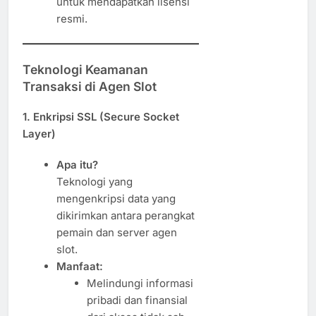
untuk mendapatkan lisensi
resmi.
Teknologi Keamanan
Transaksi di Agen Slot
1. Enkripsi SSL (Secure Socket
Layer)
Apa itu?
Teknologi yang
mengenkripsi data yang
dikirimkan antara perangkat
pemain dan server agen
slot.
Manfaat:
Melindungi informasi
pribadi dan finansial