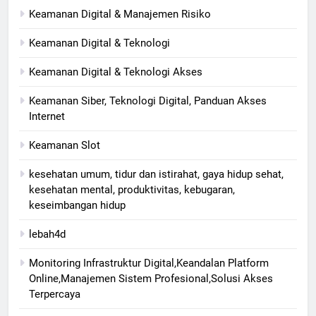
Keamanan Digital & Manajemen Risiko
Keamanan Digital & Teknologi
Keamanan Digital & Teknologi Akses
Keamanan Siber, Teknologi Digital, Panduan Akses
Internet
Keamanan Slot
kesehatan umum, tidur dan istirahat, gaya hidup sehat,
kesehatan mental, produktivitas, kebugaran,
keseimbangan hidup
lebah4d
Monitoring Infrastruktur Digital,Keandalan Platform
Online,Manajemen Sistem Profesional,Solusi Akses
Terpercaya