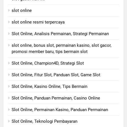
slot online
slot online resmi terpercaya
Slot Online, Analisis Permainan, Strategi Permainan
slot online, bonus slot, permainan kasino, slot gacor,
promosi member baru, tips bermain slot
Slot Online, Champion4D, Strategi Slot
Slot Online, Fitur Slot, Panduan Slot, Game Slot
Slot Online, Kasino Online, Tips Bermain
Slot Online, Panduan Permainan, Casino Online
Slot Online, Permainan Kasino, Panduan Permainan
Slot Online, Teknologi Pembayaran