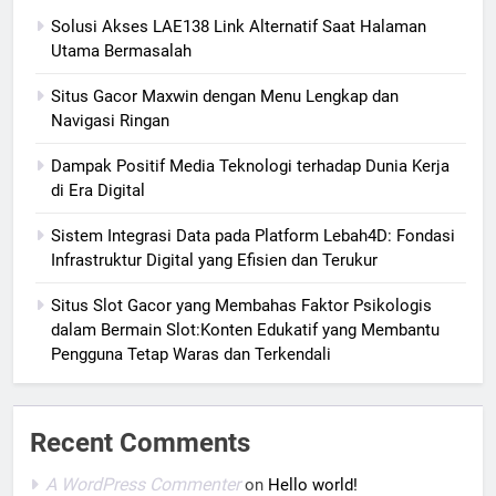
Solusi Akses LAE138 Link Alternatif Saat Halaman
Utama Bermasalah
Situs Gacor Maxwin dengan Menu Lengkap dan
Navigasi Ringan
Dampak Positif Media Teknologi terhadap Dunia Kerja
di Era Digital
Sistem Integrasi Data pada Platform Lebah4D: Fondasi
Infrastruktur Digital yang Efisien dan Terukur
Situs Slot Gacor yang Membahas Faktor Psikologis
dalam Bermain Slot:Konten Edukatif yang Membantu
Pengguna Tetap Waras dan Terkendali
Recent Comments
A WordPress Commenter
on
Hello world!