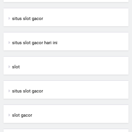
situs slot gacor
situs slot gacor hari ini
slot
situs slot gacor
slot gacor