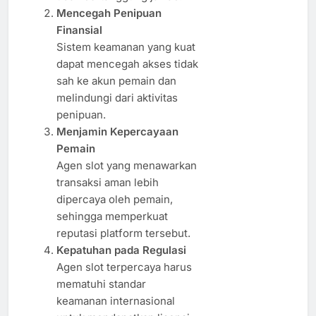
Mencegah Penipuan
Finansial
Sistem keamanan yang kuat
dapat mencegah akses tidak
sah ke akun pemain dan
melindungi dari aktivitas
penipuan.
Menjamin Kepercayaan
Pemain
Agen slot yang menawarkan
transaksi aman lebih
dipercaya oleh pemain,
sehingga memperkuat
reputasi platform tersebut.
Kepatuhan pada Regulasi
Agen slot terpercaya harus
mematuhi standar
keamanan internasional