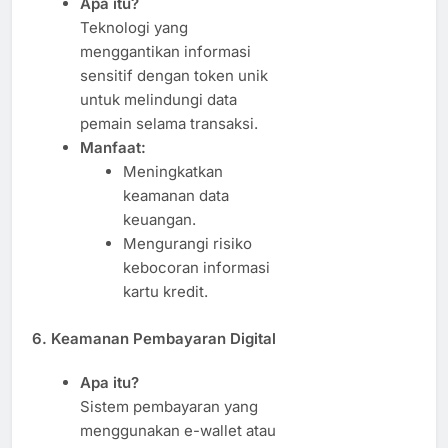
Apa itu?
Teknologi yang
menggantikan informasi
sensitif dengan token unik
untuk melindungi data
pemain selama transaksi.
Manfaat:
Meningkatkan
keamanan data
keuangan.
Mengurangi risiko
kebocoran informasi
kartu kredit.
6. Keamanan Pembayaran Digital
Apa itu?
Sistem pembayaran yang
menggunakan e-wallet atau