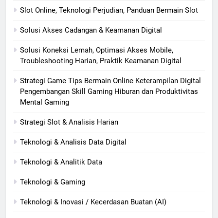
Slot Online, Teknologi Perjudian, Panduan Bermain Slot
Solusi Akses Cadangan & Keamanan Digital
Solusi Koneksi Lemah, Optimasi Akses Mobile,
Troubleshooting Harian, Praktik Keamanan Digital
Strategi Game Tips Bermain Online Keterampilan Digital
Pengembangan Skill Gaming Hiburan dan Produktivitas
Mental Gaming
Strategi Slot & Analisis Harian
Teknologi & Analisis Data Digital
Teknologi & Analitik Data
Teknologi & Gaming
Teknologi & Inovasi / Kecerdasan Buatan (AI)