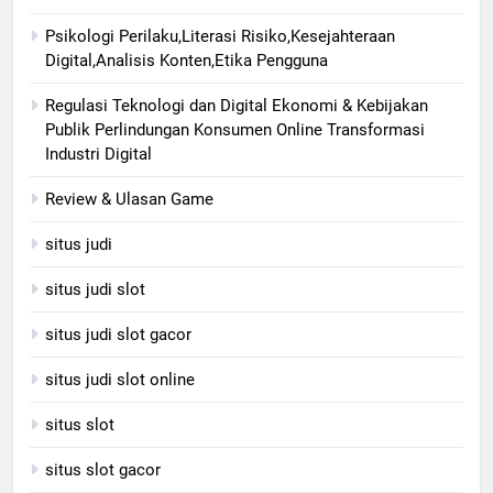
Psikologi Perilaku,Literasi Risiko,Kesejahteraan
Digital,Analisis Konten,Etika Pengguna
Regulasi Teknologi dan Digital Ekonomi & Kebijakan
Publik Perlindungan Konsumen Online Transformasi
Industri Digital
Review & Ulasan Game
situs judi
situs judi slot
situs judi slot gacor
situs judi slot online
situs slot
situs slot gacor