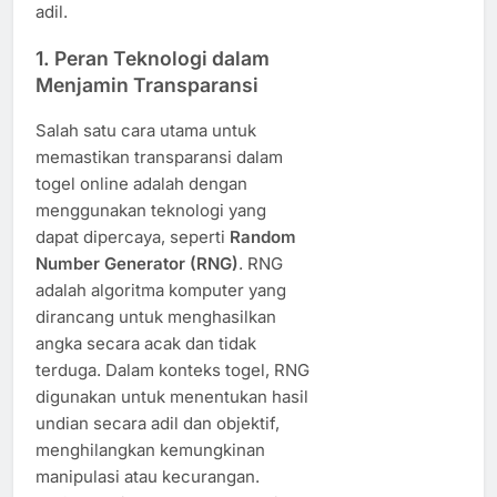
adil.
1.
Peran Teknologi dalam
Menjamin Transparansi
Salah satu cara utama untuk
memastikan transparansi dalam
togel online adalah dengan
menggunakan teknologi yang
dapat dipercaya, seperti
Random
Number Generator (RNG)
. RNG
adalah algoritma komputer yang
dirancang untuk menghasilkan
angka secara acak dan tidak
terduga. Dalam konteks togel, RNG
digunakan untuk menentukan hasil
undian secara adil dan objektif,
menghilangkan kemungkinan
manipulasi atau kecurangan.