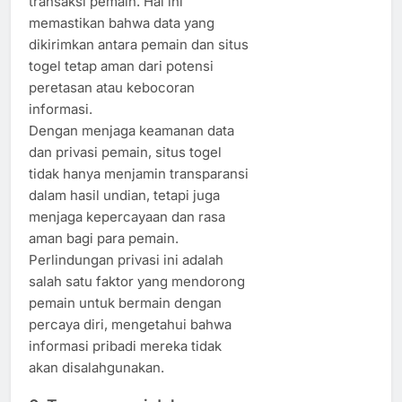
transaksi pemain. Hal ini
memastikan bahwa data yang
dikirimkan antara pemain dan situs
togel tetap aman dari potensi
peretasan atau kebocoran
informasi.
Dengan menjaga keamanan data
dan privasi pemain, situs togel
tidak hanya menjamin transparansi
dalam hasil undian, tetapi juga
menjaga kepercayaan dan rasa
aman bagi para pemain.
Perlindungan privasi ini adalah
salah satu faktor yang mendorong
pemain untuk bermain dengan
percaya diri, mengetahui bahwa
informasi pribadi mereka tidak
akan disalahgunakan.