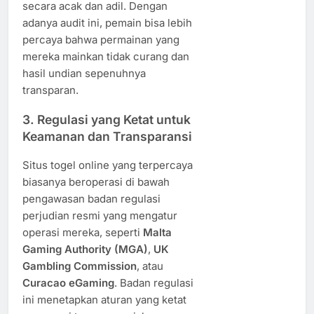
secara acak dan adil. Dengan
adanya audit ini, pemain bisa lebih
percaya bahwa permainan yang
mereka mainkan tidak curang dan
hasil undian sepenuhnya
transparan.
3.
Regulasi yang Ketat untuk
Keamanan dan Transparansi
Situs togel online yang terpercaya
biasanya beroperasi di bawah
pengawasan badan regulasi
perjudian resmi yang mengatur
operasi mereka, seperti
Malta
Gaming Authority (MGA)
,
UK
Gambling Commission
, atau
Curacao eGaming
. Badan regulasi
ini menetapkan aturan yang ketat