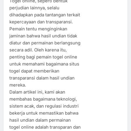
Togel online, seperti bentuk
perjudian lainnya, selalu
dihadapkan pada tantangan terkait
kepercayaan dan transparansi.
Pemain tentu menginginkan
jaminan bahwa hasil undian tidak
diatur dan permainan berlangsung
secara adil. Oleh karena itu,
penting bagi pemain togel online
untuk memahami bagaimana situs
togel dapat memberikan
transparansi dalam hasil undian
mereka.
Dalam artikel ini, kami akan
membahas bagaimana teknologi,
sistem acak, dan regulasi industri
bekerja untuk memastikan bahwa
hasil undian dalam permainan
togel online adalah transparan dan