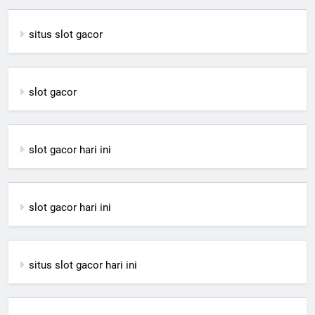
situs slot gacor
slot gacor
slot gacor hari ini
slot gacor hari ini
situs slot gacor hari ini