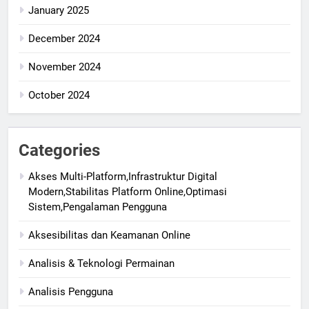
January 2025
December 2024
November 2024
October 2024
Categories
Akses Multi-Platform,Infrastruktur Digital
Modern,Stabilitas Platform Online,Optimasi
Sistem,Pengalaman Pengguna
Aksesibilitas dan Keamanan Online
Analisis & Teknologi Permainan
Analisis Pengguna