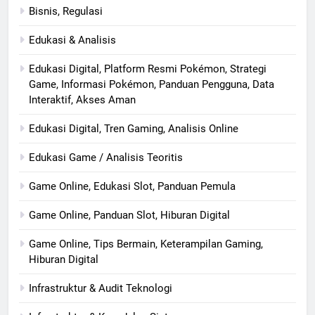
Bisnis, Regulasi
Edukasi & Analisis
Edukasi Digital, Platform Resmi Pokémon, Strategi
Game, Informasi Pokémon, Panduan Pengguna, Data
Interaktif, Akses Aman
Edukasi Digital, Tren Gaming, Analisis Online
Edukasi Game / Analisis Teoritis
Game Online, Edukasi Slot, Panduan Pemula
Game Online, Panduan Slot, Hiburan Digital
Game Online, Tips Bermain, Keterampilan Gaming,
Hiburan Digital
Infrastruktur & Audit Teknologi