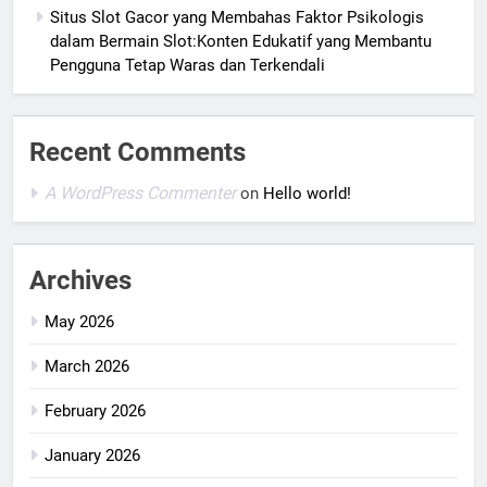
Situs Slot Gacor yang Membahas Faktor Psikologis
dalam Bermain Slot:Konten Edukatif yang Membantu
Pengguna Tetap Waras dan Terkendali
Recent Comments
A WordPress Commenter
on
Hello world!
Archives
May 2026
March 2026
February 2026
January 2026