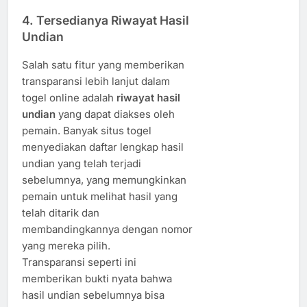
4.
Tersedianya Riwayat Hasil
Undian
Salah satu fitur yang memberikan
transparansi lebih lanjut dalam
togel online adalah
riwayat hasil
undian
yang dapat diakses oleh
pemain. Banyak situs togel
menyediakan daftar lengkap hasil
undian yang telah terjadi
sebelumnya, yang memungkinkan
pemain untuk melihat hasil yang
telah ditarik dan
membandingkannya dengan nomor
yang mereka pilih.
Transparansi seperti ini
memberikan bukti nyata bahwa
hasil undian sebelumnya bisa