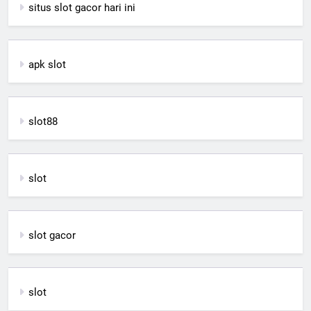
situs slot gacor hari ini
apk slot
slot88
slot
slot gacor
slot