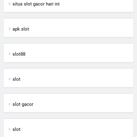
situs slot gacor hari ini
apk slot
slot88
slot
slot gacor
slot