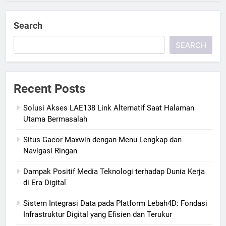
Search
SEARCH
Recent Posts
Solusi Akses LAE138 Link Alternatif Saat Halaman
Utama Bermasalah
Situs Gacor Maxwin dengan Menu Lengkap dan
Navigasi Ringan
Dampak Positif Media Teknologi terhadap Dunia Kerja
di Era Digital
Sistem Integrasi Data pada Platform Lebah4D: Fondasi
Infrastruktur Digital yang Efisien dan Terukur