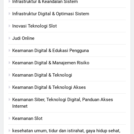
Infrastruktur & Keandalan Sistem
Infrastruktur Digital & Optimasi Sistem
Inovasi Teknologi Slot
Judi Online
Keamanan Digital & Edukasi Pengguna
Keamanan Digital & Manajemen Risiko
Keamanan Digital & Teknologi
Keamanan Digital & Teknologi Akses
Keamanan Siber, Teknologi Digital, Panduan Akses
Internet
Keamanan Slot
kesehatan umum, tidur dan istirahat, gaya hidup sehat,