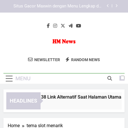
Skip
Dampak Positif Media Teknologi terhadap Dunia
to
Kerja di Era Digital
content
Sistem Integrasi Data pada Platform Lebah4D:
Fondasi Infrastruktur Digital yang Efisien dan
Terukur
Solusi Akses LAE138 Link Alternatif Saat
Halaman Utama Bermasalah
Situs Gacor Maxwin dengan Menu Lengkap dan
Navigasi Ringan
HM News
Dapatkan Berita Dan Update Terkini Dari
Dampak Positif Media Teknologi terhadap Dunia
NEWSLETTER
RANDOM NEWS
Kerja di Era Digital
India Dan Seluruh Dunia Hanya Di HM
Sistem Integrasi Data pada Platform Lebah4D:
News.
Fondasi Infrastruktur Digital yang Efisien dan
MENU
Terukur
lusi Akses LAE138 Link Alternatif Saat Halaman Utama Berm
HEADLINES
Months Ago
Home
tema slot menarik