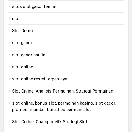
situs slot gacor hari ini
slot
Slot Demo
slot gacor
slot gacor hari ini
slot online
slot online resmi terpercaya
Slot Online, Analisis Permainan, Strategi Permainan
slot online, bonus slot, permainan kasino, slot gacor,
promosi member baru, tips bermain slot
Slot Online, Champion4D, Strategi Slot