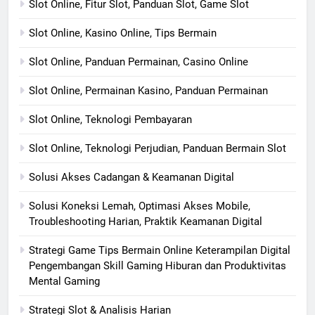
Slot Online, Fitur Slot, Panduan Slot, Game Slot
Slot Online, Kasino Online, Tips Bermain
Slot Online, Panduan Permainan, Casino Online
Slot Online, Permainan Kasino, Panduan Permainan
Slot Online, Teknologi Pembayaran
Slot Online, Teknologi Perjudian, Panduan Bermain Slot
Solusi Akses Cadangan & Keamanan Digital
Solusi Koneksi Lemah, Optimasi Akses Mobile,
Troubleshooting Harian, Praktik Keamanan Digital
Strategi Game Tips Bermain Online Keterampilan Digital
Pengembangan Skill Gaming Hiburan dan Produktivitas
Mental Gaming
Strategi Slot & Analisis Harian