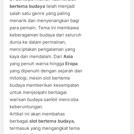
bertema budaya
telah menjadi
salah satu genre yang paling
menarik dan menyenangkan bagi
para pemain. Tema ini membawa
keberagaman budaya dari seluruh
dunia ke dalam permainan,
menciptakan pengalaman yang
kaya dan mendalam. Dari
Asia
yang penuh warna hingga
Eropa
yang dipenuhi dengan sejarah dan
mitologi, mesin slot bertema
budaya memberikan kesempatan
untuk menjelajahi berbagai
warisan budaya sambil mencoba
keberuntungan.
Artikel ini akan membahas
berbagai
slot bertema budaya
,
termasuk yang mengangkat tema