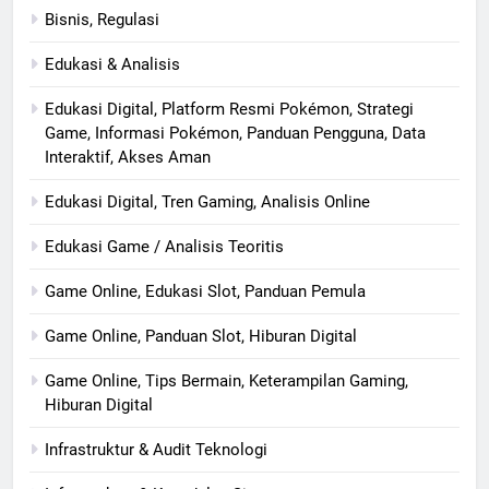
Bisnis, Regulasi
Edukasi & Analisis
Edukasi Digital, Platform Resmi Pokémon, Strategi
Game, Informasi Pokémon, Panduan Pengguna, Data
Interaktif, Akses Aman
Edukasi Digital, Tren Gaming, Analisis Online
Edukasi Game / Analisis Teoritis
Game Online, Edukasi Slot, Panduan Pemula
Game Online, Panduan Slot, Hiburan Digital
Game Online, Tips Bermain, Keterampilan Gaming,
Hiburan Digital
Infrastruktur & Audit Teknologi