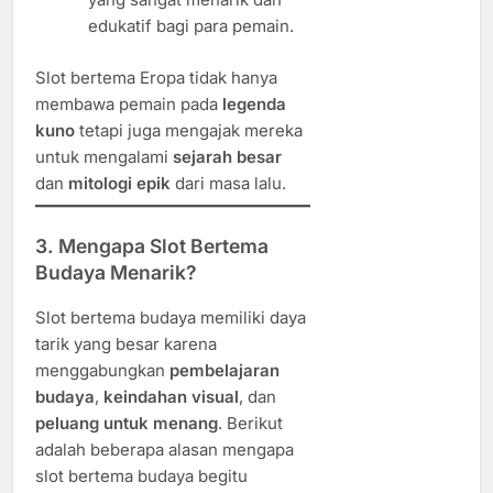
edukatif bagi para pemain.
Slot bertema Eropa tidak hanya
membawa pemain pada
legenda
kuno
tetapi juga mengajak mereka
untuk mengalami
sejarah besar
dan
mitologi epik
dari masa lalu.
3.
Mengapa Slot Bertema
Budaya Menarik?
Slot bertema budaya memiliki daya
tarik yang besar karena
menggabungkan
pembelajaran
budaya
,
keindahan visual
, dan
peluang untuk menang
. Berikut
adalah beberapa alasan mengapa
slot bertema budaya begitu