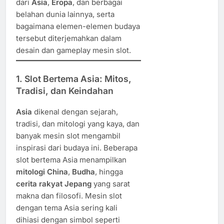
dari
Asia
,
Eropa
, dan berbagai
belahan dunia lainnya, serta
bagaimana elemen-elemen budaya
tersebut diterjemahkan dalam
desain dan gameplay mesin slot.
1.
Slot Bertema Asia: Mitos,
Tradisi, dan Keindahan
Asia
dikenal dengan sejarah,
tradisi, dan mitologi yang kaya, dan
banyak mesin slot mengambil
inspirasi dari budaya ini. Beberapa
slot bertema Asia menampilkan
mitologi China
,
Budha
, hingga
cerita rakyat Jepang
yang sarat
makna dan filosofi. Mesin slot
dengan tema Asia sering kali
dihiasi dengan simbol seperti