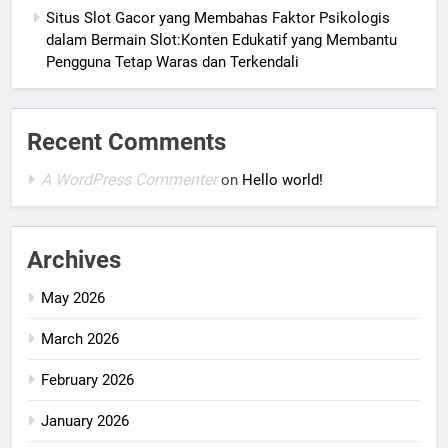
Situs Slot Gacor yang Membahas Faktor Psikologis
dalam Bermain Slot:Konten Edukatif yang Membantu
Pengguna Tetap Waras dan Terkendali
Recent Comments
A WordPress Commenter
on
Hello world!
Archives
May 2026
March 2026
February 2026
January 2026