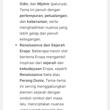
Odin
, dan
Mjolnir
(palunya).
Tema ini penuh dengan
pertempuran
,
petualangan
,
dan
keberanian
, serta
menghadirkan nuansa yang
lebih gelap dan penuh
ketegangan.
Renaissance dan Sejarah
Eropa
: Beberapa mesin slot
bertema Eropa mengambil
inspirasi dari
sejarah
dan
kebudayaan
Eropa, seperti
Renaissance
Italia atau
Perang Dunia
. Tema-tema
ini sering menggabungkan
elemen sejarah dengan
simbol-simbol dari masa
lalu, menciptakan nuansa
yang sangat menarik dan