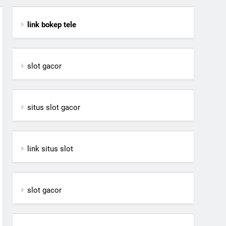
link bokep tele
slot gacor
situs slot gacor
link situs slot
slot gacor