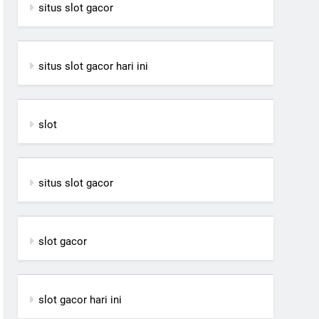
situs slot gacor
situs slot gacor hari ini
slot
situs slot gacor
slot gacor
slot gacor hari ini