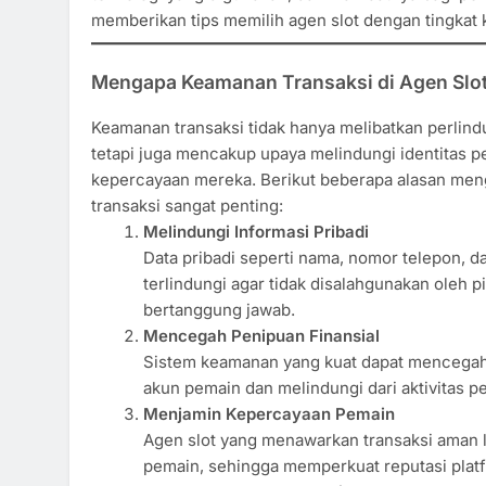
memberikan tips memilih agen slot dengan tingkat 
Mengapa Keamanan Transaksi di Agen Slot 
Keamanan transaksi tidak hanya melibatkan perlindu
tetapi juga mencakup upaya melindungi identitas 
kepercayaan mereka. Berikut beberapa alasan me
transaksi sangat penting:
Melindungi Informasi Pribadi
Data pribadi seperti nama, nomor telepon, d
terlindungi agar tidak disalahgunakan oleh pi
bertanggung jawab.
Mencegah Penipuan Finansial
Sistem keamanan yang kuat dapat mencegah 
akun pemain dan melindungi dari aktivitas p
Menjamin Kepercayaan Pemain
Agen slot yang menawarkan transaksi aman l
pemain, sehingga memperkuat reputasi platf