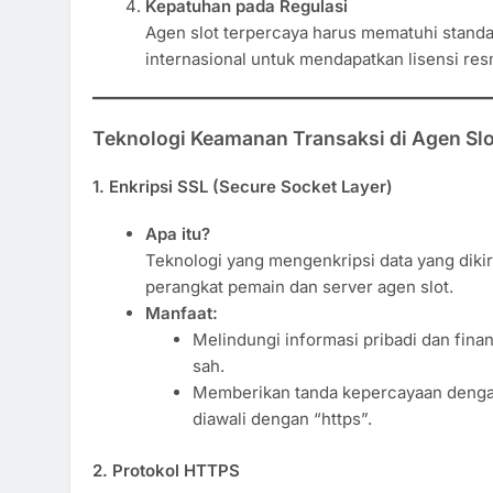
Kepatuhan pada Regulasi
Agen slot terpercaya harus mematuhi stand
internasional untuk mendapatkan lisensi res
Teknologi Keamanan Transaksi di Agen Slo
1. Enkripsi SSL (Secure Socket Layer)
Apa itu?
Teknologi yang mengenkripsi data yang diki
perangkat pemain dan server agen slot.
Manfaat:
Melindungi informasi pribadi dan finans
sah.
Memberikan tanda kepercayaan denga
diawali dengan “https”.
2. Protokol HTTPS