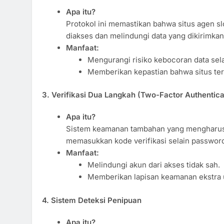
Apa itu?
Protokol ini memastikan bahwa situs agen s
diakses dan melindungi data yang dikirimkan
Manfaat:
Mengurangi risiko kebocoran data sela
Memberikan kepastian bahwa situs ter
3. Verifikasi Dua Langkah (Two-Factor Authentica
Apa itu?
Sistem keamanan tambahan yang mengharu
memasukkan kode verifikasi selain password
Manfaat:
Melindungi akun dari akses tidak sah.
Memberikan lapisan keamanan ekstra u
4. Sistem Deteksi Penipuan
Apa itu?