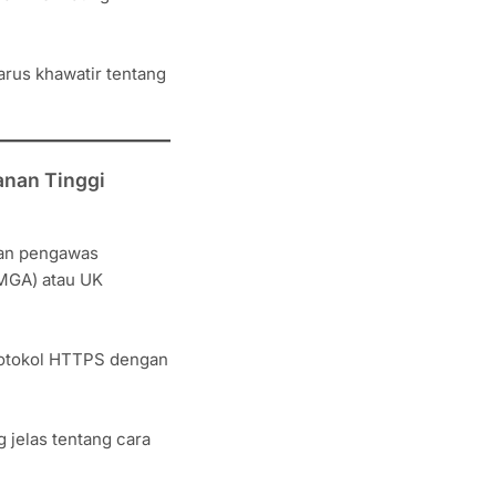
rus khawatir tentang
anan Tinggi
adan pengawas
(MGA) atau UK
rotokol HTTPS dengan
g jelas tentang cara