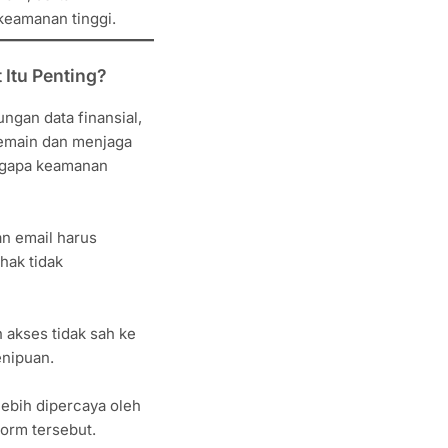
keamanan tinggi.
Itu Penting?
ngan data finansial,
pemain dan menjaga
ngapa keamanan
an email harus
hak tidak
akses tidak sah ke
enipuan.
ebih dipercaya oleh
orm tersebut.