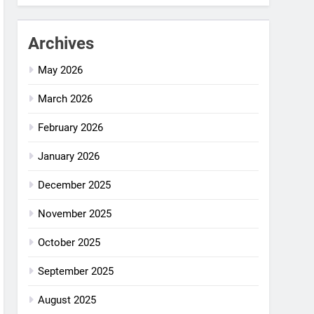
Archives
May 2026
March 2026
February 2026
January 2026
December 2025
November 2025
October 2025
September 2025
August 2025