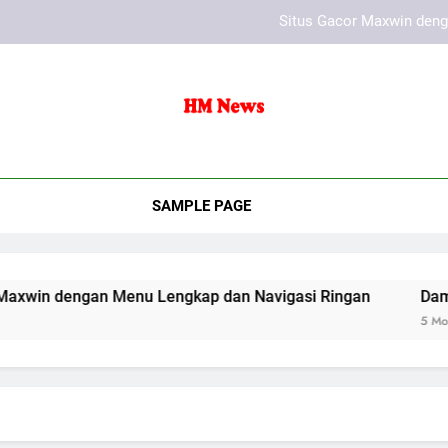
Situs Gacor Maxwin deng
Dampak Positif Media Teknolo
Sistem Integrasi Data pada Platform Lebah4D: Fondasi Infrast
 News
Solusi Akses LAE138 Link Alte
erita Dan Update Terkini Dari India Dan Seluruh Dunia Hanya
Situs Gacor Maxwin deng
SAMPLE PAGE
Dampak Positif Media Teknolo
Sistem Integrasi Data pada Platform Lebah4D: Fondasi Infrast
an Menu Lengkap dan Navigasi Ringan
Dampak Positif M
5 Months Ago