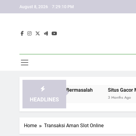
Skip
August 8, 2026
7:29:11 PM
to
content
HM
Dapatkan B
aat Halaman Utama Bermasalah
Situs Gacor Maxwin deng
3 Months Ago
HEADLINES
Home
Transaksi Aman Slot Online