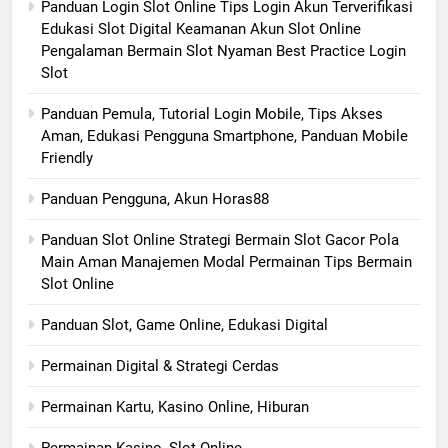
Panduan Login Slot Online Tips Login Akun Terverifikasi
Edukasi Slot Digital Keamanan Akun Slot Online
Pengalaman Bermain Slot Nyaman Best Practice Login
Slot
Panduan Pemula, Tutorial Login Mobile, Tips Akses
Aman, Edukasi Pengguna Smartphone, Panduan Mobile
Friendly
Panduan Pengguna, Akun Horas88
Panduan Slot Online Strategi Bermain Slot Gacor Pola
Main Aman Manajemen Modal Permainan Tips Bermain
Slot Online
Panduan Slot, Game Online, Edukasi Digital
Permainan Digital & Strategi Cerdas
Permainan Kartu, Kasino Online, Hiburan
Permainan Kasino, Slot Online