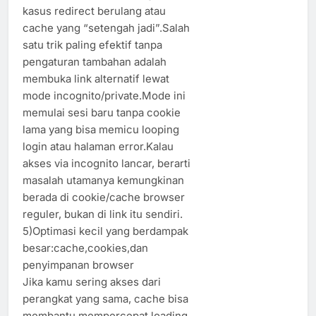
kasus redirect berulang atau
cache yang “setengah jadi”.Salah
satu trik paling efektif tanpa
pengaturan tambahan adalah
membuka link alternatif lewat
mode incognito/private.Mode ini
memulai sesi baru tanpa cookie
lama yang bisa memicu looping
login atau halaman error.Kalau
akses via incognito lancar, berarti
masalah utamanya kemungkinan
berada di cookie/cache browser
reguler, bukan di link itu sendiri.
5)Optimasi kecil yang berdampak
besar:cache,cookies,dan
penyimpanan browser
Jika kamu sering akses dari
perangkat yang sama, cache bisa
membantu mempercepat loading