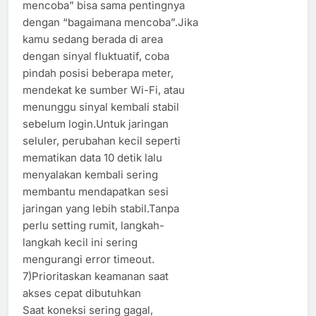
mencoba” bisa sama pentingnya
dengan “bagaimana mencoba”.Jika
kamu sedang berada di area
dengan sinyal fluktuatif, coba
pindah posisi beberapa meter,
mendekat ke sumber Wi-Fi, atau
menunggu sinyal kembali stabil
sebelum login.Untuk jaringan
seluler, perubahan kecil seperti
mematikan data 10 detik lalu
menyalakan kembali sering
membantu mendapatkan sesi
jaringan yang lebih stabil.Tanpa
perlu setting rumit, langkah-
langkah kecil ini sering
mengurangi error timeout.
7)Prioritaskan keamanan saat
akses cepat dibutuhkan
Saat koneksi sering gagal,