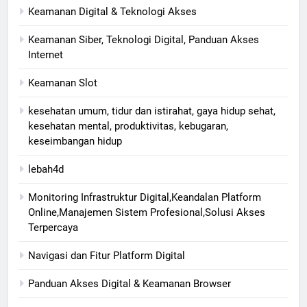
Keamanan Digital & Teknologi Akses
Keamanan Siber, Teknologi Digital, Panduan Akses
Internet
Keamanan Slot
kesehatan umum, tidur dan istirahat, gaya hidup sehat,
kesehatan mental, produktivitas, kebugaran,
keseimbangan hidup
lebah4d
Monitoring Infrastruktur Digital,Keandalan Platform
Online,Manajemen Sistem Profesional,Solusi Akses
Terpercaya
Navigasi dan Fitur Platform Digital
Panduan Akses Digital & Keamanan Browser