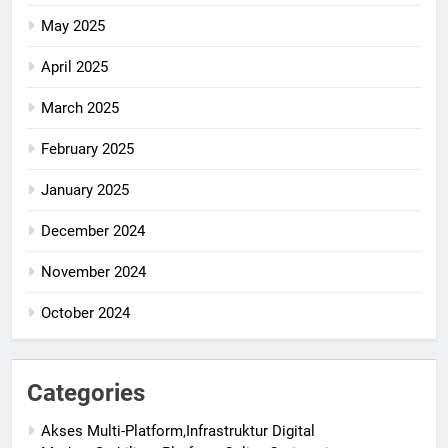
May 2025
April 2025
March 2025
February 2025
January 2025
December 2024
November 2024
October 2024
Categories
Akses Multi-Platform,Infrastruktur Digital