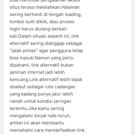
situs terasa melelahkan.Halaman
sering berhenti di tengah loading,
tombol sulit diklik, atau proses
login harus diulang berkali-
kali.Dalam situasi seperti ini, link
alternatif sering dianggap sebagai
“jalan pintas” agar pengguna tetap
bisa masuk.Namun yang perlu
dipahami, link alternatif bukan
jaminan internet jadi lebih
kencang.Link alternatif lebih tepat
disebut sebagai rute cadangan
yang kadang punya jalur lebih
ramah untuk kondisi jaringan
tertentu.Jika kamu sering
mengalami sinyal naik-turun,
artikel ini akan membantu
memahami cara memanfaatkan link