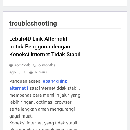
troubleshooting
Lebah4D Link Alternatif
untuk Pengguna dengan
Koneksi Internet Tidak Stabil
a6c729b
6 months
ago
0
9 mins
Panduan akses
lebah4d link
alternatif
saat internet tidak stabil,
membahas cara memilih jalur yang
lebih ringan, optimasi browser,
serta langkah aman mengurangi
gagal muat.
Koneksi internet yang tidak stabil
bisa membuat pengalaman akses