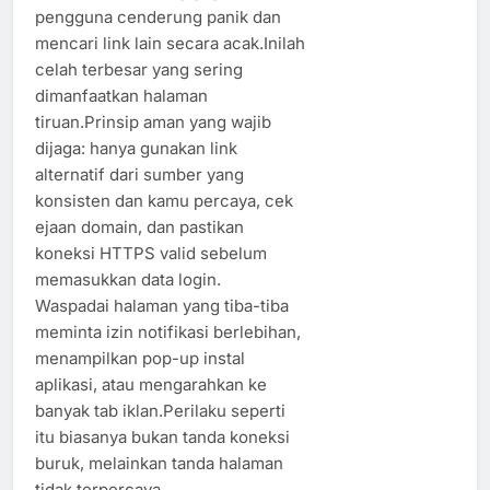
pengguna cenderung panik dan
mencari link lain secara acak.Inilah
celah terbesar yang sering
dimanfaatkan halaman
tiruan.Prinsip aman yang wajib
dijaga: hanya gunakan link
alternatif dari sumber yang
konsisten dan kamu percaya, cek
ejaan domain, dan pastikan
koneksi HTTPS valid sebelum
memasukkan data login.
Waspadai halaman yang tiba-tiba
meminta izin notifikasi berlebihan,
menampilkan pop-up instal
aplikasi, atau mengarahkan ke
banyak tab iklan.Perilaku seperti
itu biasanya bukan tanda koneksi
buruk, melainkan tanda halaman
tidak terpercaya.