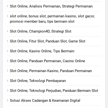
Slot Online, Analisis Permainan, Strategi Permainan
slot online, bonus slot, permainan kasino, slot gacor,
promosi member baru, tips bermain slot
Slot Online, Champion4D, Strategi Slot
Slot Online, Fitur Slot, Panduan Slot, Game Slot
Slot Online, Kasino Online, Tips Bermain
Slot Online, Panduan Permainan, Casino Online
Slot Online, Permainan Kasino, Panduan Permainan
Slot Online, Teknologi Pembayaran
Slot Online, Teknologi Perjudian, Panduan Bermain Slot
Solusi Akses Cadangan & Keamanan Digital