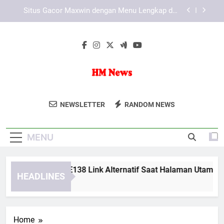
Navigasi Ringan
Skip
Dampak Positif Media Teknologi terhadap Dunia
to
Kerja di Era Digital
content
Sistem Integrasi Data pada Platform Lebah4D:
Fondasi Infrastruktur Digital yang Efisien dan
Terukur
Solusi Akses LAE138 Link Alternatif Saat
Halaman Utama Bermasalah
Situs Gacor Maxwin dengan Menu Lengkap dan
Navigasi Ringan
HM News
Dapatkan Berita Dan Update Terkini Dari
Dampak Positif Media Teknologi terhadap Dunia
NEWSLETTER
RANDOM NEWS
Kerja di Era Digital
India Dan Seluruh Dunia Hanya Di HM
News.
Sistem Integrasi Data pada Platform Lebah4D:
Fondasi Infrastruktur Digital yang Efisien dan
MENU
Terukur
Solusi Akses LAE138 Link Alternatif Saat Halaman Utama Ber
HEADLINES
3 Months Ago
Home