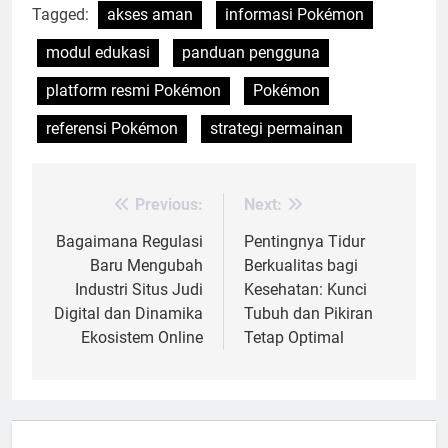
Tagged:
akses aman
informasi Pokémon
modul edukasi
panduan pengguna
platform resmi Pokémon
Pokémon
referensi Pokémon
strategi permainan
Previous:
Next:
Post
navigation
Bagaimana Regulasi
Pentingnya Tidur
Baru Mengubah
Berkualitas bagi
Industri Situs Judi
Kesehatan: Kunci
Digital dan Dinamika
Tubuh dan Pikiran
Ekosistem Online
Tetap Optimal