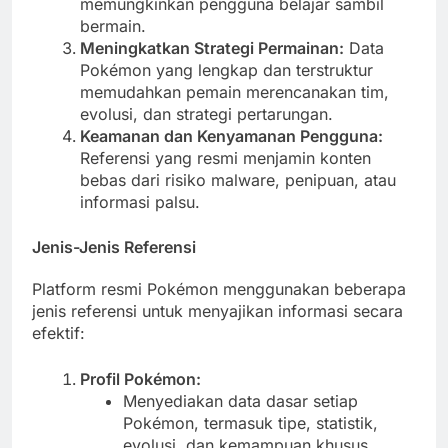
memungkinkan pengguna belajar sambil
bermain.
Meningkatkan Strategi Permainan:
Data
Pokémon yang lengkap dan terstruktur
memudahkan pemain merencanakan tim,
evolusi, dan strategi pertarungan.
Keamanan dan Kenyamanan Pengguna:
Referensi yang resmi menjamin konten
bebas dari risiko malware, penipuan, atau
informasi palsu.
Jenis-Jenis Referensi
Platform resmi Pokémon menggunakan beberapa
jenis referensi untuk menyajikan informasi secara
efektif:
Profil Pokémon:
Menyediakan data dasar setiap
Pokémon, termasuk tipe, statistik,
evolusi, dan kemampuan khusus.