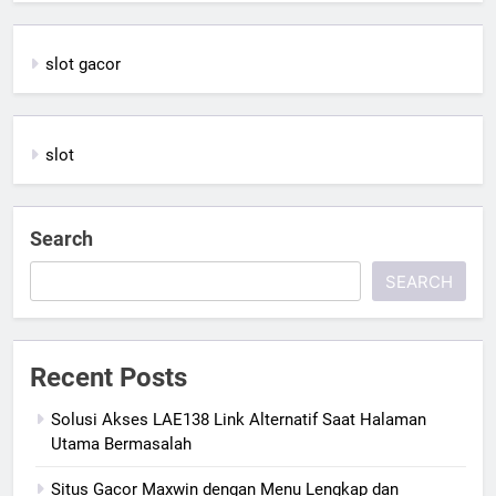
slot gacor
slot
Search
SEARCH
Recent Posts
Solusi Akses LAE138 Link Alternatif Saat Halaman
Utama Bermasalah
Situs Gacor Maxwin dengan Menu Lengkap dan