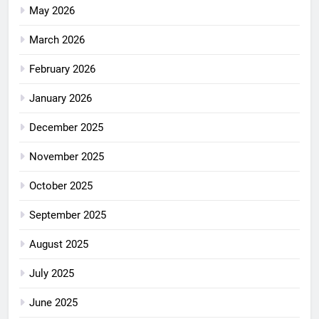
May 2026
March 2026
February 2026
January 2026
December 2025
November 2025
October 2025
September 2025
August 2025
July 2025
June 2025