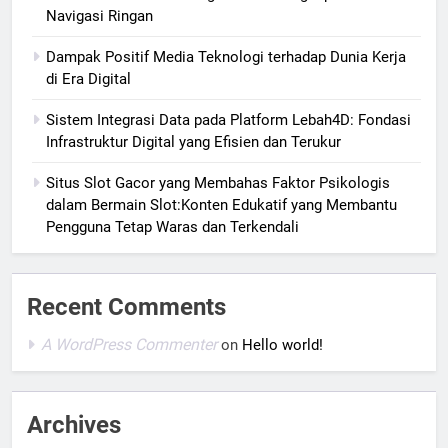
Navigasi Ringan
Dampak Positif Media Teknologi terhadap Dunia Kerja
di Era Digital
Sistem Integrasi Data pada Platform Lebah4D: Fondasi
Infrastruktur Digital yang Efisien dan Terukur
Situs Slot Gacor yang Membahas Faktor Psikologis
dalam Bermain Slot:Konten Edukatif yang Membantu
Pengguna Tetap Waras dan Terkendali
Recent Comments
A WordPress Commenter
on
Hello world!
Archives