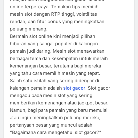
online terpercaya. Temukan tips memilih
mesin slot dengan RTP tinggi, volatilitas
rendah, dan fitur bonus yang meningkatkan
peluang menang.
Bermain slot online kini menjadi pilihan
hiburan yang sangat populer di kalangan
pemain judi daring. Mesin slot menawarkan
berbagai tema dan kesempatan untuk meraih
kemenangan besar, terutama bagi mereka
yang tahu cara memilih mesin yang tepat.
Salah satu istilah yang sering didengar di
kalangan pemain adalah
slot gacor
. Slot gacor
mengacu pada mesin slot yang sering
memberikan kemenangan atau jackpot besar.
Namun, bagi para pemain yang baru memulai
atau ingin meningkatkan peluang mereka,
pertanyaan besar yang muncul adalah,
“Bagaimana cara mengetahui slot gacor?”