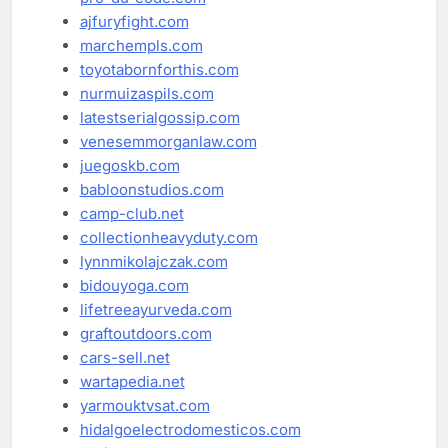
ajfuryfight.com
marchempls.com
toyotabornforthis.com
nurmuizaspils.com
latestserialgossip.com
venesemmorganlaw.com
juegoskb.com
babloonstudios.com
camp-club.net
collectionheavyduty.com
lynnmikolajczak.com
bidouyoga.com
lifetreeayurveda.com
graftoutdoors.com
cars-sell.net
wartapedia.net
yarmouktvsat.com
hidalgoelectrodomesticos.com