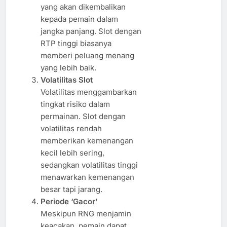
yang akan dikembalikan
kepada pemain dalam
jangka panjang. Slot dengan
RTP tinggi biasanya
memberi peluang menang
yang lebih baik.
Volatilitas Slot
Volatilitas menggambarkan
tingkat risiko dalam
permainan. Slot dengan
volatilitas rendah
memberikan kemenangan
kecil lebih sering,
sedangkan volatilitas tinggi
menawarkan kemenangan
besar tapi jarang.
Periode ‘Gacor’
Meskipun RNG menjamin
keacakan, pemain dapat