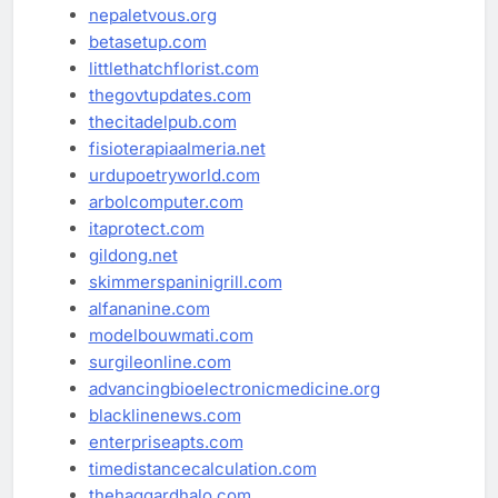
nepaletvous.org
betasetup.com
littlethatchflorist.com
thegovtupdates.com
thecitadelpub.com
fisioterapiaalmeria.net
urdupoetryworld.com
arbolcomputer.com
itaprotect.com
gildong.net
skimmerspaninigrill.com
alfananine.com
modelbouwmati.com
surgileonline.com
advancingbioelectronicmedicine.org
blacklinenews.com
enterpriseapts.com
timedistancecalculation.com
thehaggardhalo.com