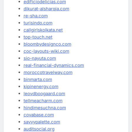
edificiodelicias.com
dikurat-alsharqia.com
re-sha.com
turisindo.com
callgirlskolkata.net
top-touch.net
bloombydesignco.com
coc-layouts-wiki.com
sio-nayuta.com
real-financial-dynamics.com
moroccotravelway.com
binmarta.com
kipinenergy.com
leovdboogaard.com
tellmeacharm.com
hindimesuchna.com
covabase.com
savvypalette.com
auditsocial.org