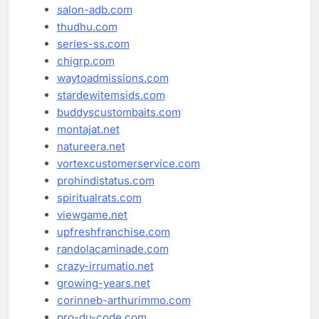
salon-adb.com
thudhu.com
series-ss.com
chigrp.com
waytoadmissions.com
stardewitemsids.com
buddyscustombaits.com
montajat.net
natureera.net
vortexcustomerservice.com
prohindistatus.com
spiritualrats.com
viewgame.net
upfreshfranchise.com
randolacaminade.com
crazy-irrumatio.net
growing-years.net
corinneb-arthurimmo.com
pro-du-code.com