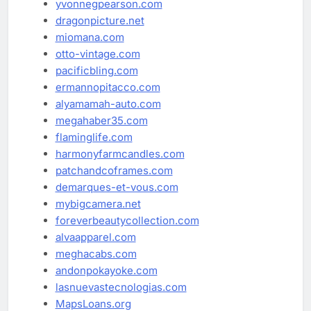
yvonnegpearson.com
dragonpicture.net
miomana.com
otto-vintage.com
pacificbling.com
ermannopitacco.com
alyamamah-auto.com
megahaber35.com
flaminglife.com
harmonyfarmcandles.com
patchandcoframes.com
demarques-et-vous.com
mybigcamera.net
foreverbeautycollection.com
alvaapparel.com
meghacabs.com
andonpokayoke.com
lasnuevastecnologias.com
MapsLoans.org