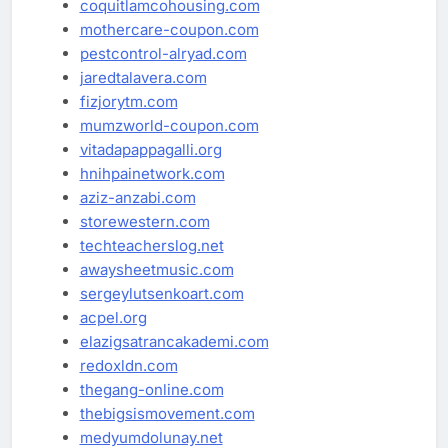
coquitlamcohousing.com
mothercare-coupon.com
pestcontrol-alryad.com
jaredtalavera.com
fizjorytm.com
mumzworld-coupon.com
vitadapappagalli.org
hnihpainetwork.com
aziz-anzabi.com
storewestern.com
techteacherslog.net
awaysheetmusic.com
sergeylutsenkoart.com
acpel.org
elazigsatrancakademi.com
redoxldn.com
thegang-online.com
thebigsismovement.com
medyumdolunay.net