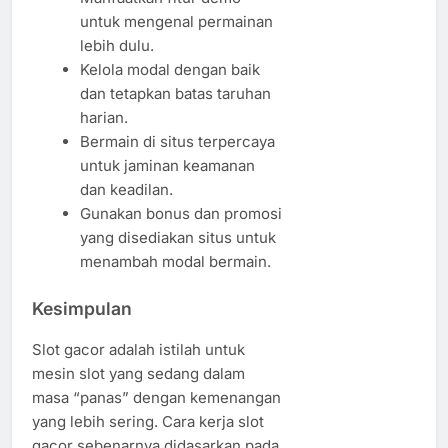
untuk mengenal permainan
lebih dulu.
Kelola modal dengan baik
dan tetapkan batas taruhan
harian.
Bermain di situs terpercaya
untuk jaminan keamanan
dan keadilan.
Gunakan bonus dan promosi
yang disediakan situs untuk
menambah modal bermain.
Kesimpulan
Slot gacor adalah istilah untuk
mesin slot yang sedang dalam
masa “panas” dengan kemenangan
yang lebih sering. Cara kerja slot
gacor sebenarnya didasarkan pada