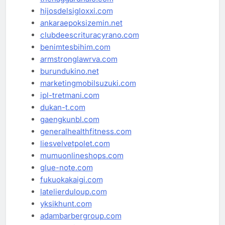
hijosdelsigloxxi.com
ankaraepoksizemin.net
clubdeescrituracyrano.com
benimtesbihim.com
armstronglawrva.com
burundukino.net
marketingmobilsuzuki.com
ipl-tretmani.com
dukan-t.com
gaengkunbl.com
generalhealthfitness.com
liesvelvetpolet.com
mumuonlineshops.com
glue-note.com
fukuokakaigi.com
latelierduloup.com
yksikhunt.com
adambarbergroup.com