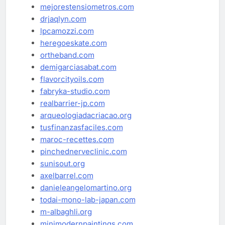
mejorestensiometros.com
drjaqlyn.com
lpcamozzi.com
heregoeskate.com
ortheband.com
demigarciasabat.com
flavorcityoils.com
fabryka-studio.com
realbarrier-jp.com
arqueologiadacriacao.org
tusfinanzasfaciles.com
maroc-recettes.com
pinchednerveclinic.com
sunisout.org
axelbarrel.com
danieleangelomartino.org
todai-mono-lab-japan.com
m-albaghli.org
minimodernpaintings.com