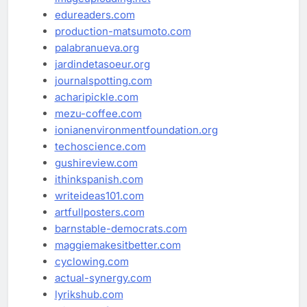
edureaders.com
production-matsumoto.com
palabranueva.org
jardindetasoeur.org
journalspotting.com
acharipickle.com
mezu-coffee.com
ionianenvironmentfoundation.org
techoscience.com
gushireview.com
ithinkspanish.com
writeideas101.com
artfullposters.com
barnstable-democrats.com
maggiemakesitbetter.com
cyclowing.com
actual-synergy.com
lyrikshub.com