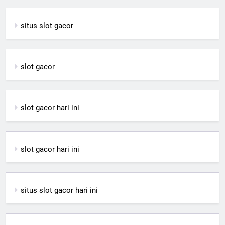
situs slot gacor
slot gacor
slot gacor hari ini
slot gacor hari ini
situs slot gacor hari ini