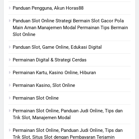
Panduan Pengguna, Akun Horas88
Panduan Slot Online Strategi Bermain Slot Gacor Pola
Main Aman Manajemen Modal Permainan Tips Bermain
Slot Online
Panduan Slot, Game Online, Edukasi Digital
Permainan Digital & Strategi Cerdas
Permainan Kartu, Kasino Online, Hiburan
Permainan Kasino, Slot Online
Permainan Slot Online
Permainan Slot Online, Panduan Judi Online, Tips dan
Trik Slot, Manajemen Modal
Permainan Slot Online, Panduan Judi Online, Tips dan
Trik Slot, Situs Slot dengan Pembayaran Terjamin