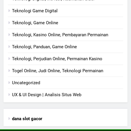
Teknologi Game Digital
Teknologi, Game Online
Teknologi, Kasino Online, Pembayaran Permainan
Teknologi, Panduan, Game Online
Teknologi, Perjudian Online, Permainan Kasino
Togel Online, Judi Online, Teknologi Permainan
Uncategorized
UX & UI Design | Analisis Situs Web
dana slot gacor