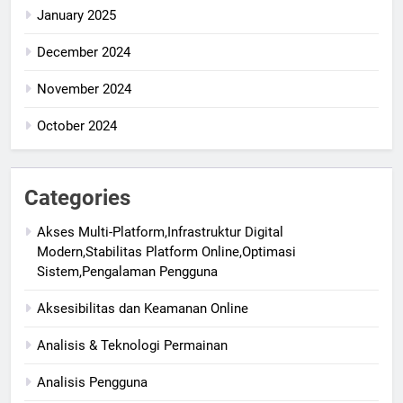
January 2025
December 2024
November 2024
October 2024
Categories
Akses Multi-Platform,Infrastruktur Digital
Modern,Stabilitas Platform Online,Optimasi
Sistem,Pengalaman Pengguna
Aksesibilitas dan Keamanan Online
Analisis & Teknologi Permainan
Analisis Pengguna