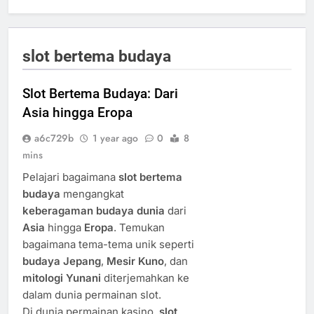
slot bertema budaya
Slot Bertema Budaya: Dari
Asia hingga Eropa
a6c729b
1 year ago
0
8
mins
Pelajari bagaimana
slot bertema
budaya
mengangkat
keberagaman budaya dunia
dari
Asia
hingga
Eropa
. Temukan
bagaimana tema-tema unik seperti
budaya Jepang
,
Mesir Kuno
, dan
mitologi Yunani
diterjemahkan ke
dalam dunia permainan slot.
Di dunia permainan kasino,
slot