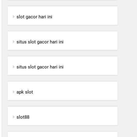
slot gacor hari ini
situs slot gacor hari ini
situs slot gacor hari ini
apk slot
slot88