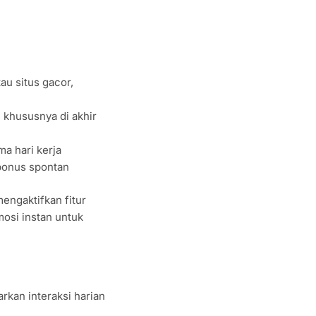
u situs gacor,
 khususnya di akhir
ma hari kerja
 bonus spontan
engaktifkan fitur
osi instan untuk
rkan interaksi harian