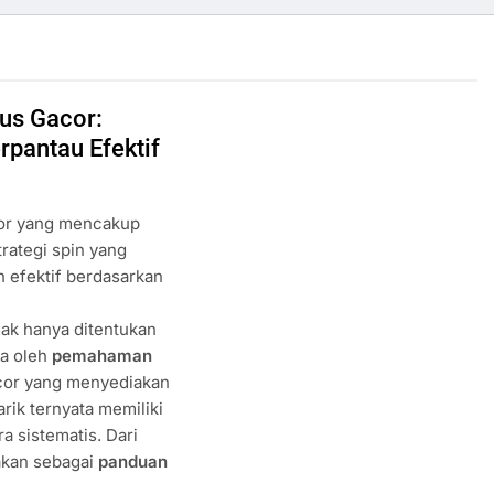
tus Gacor:
erpantau Efektif
acor yang mencakup
trategi spin yang
 efektif berdasarkan
dak hanya ditentukan
ga oleh
pemahaman
acor yang menyediakan
rik ternyata memiliki
a sistematis. Dari
akan sebagai
panduan