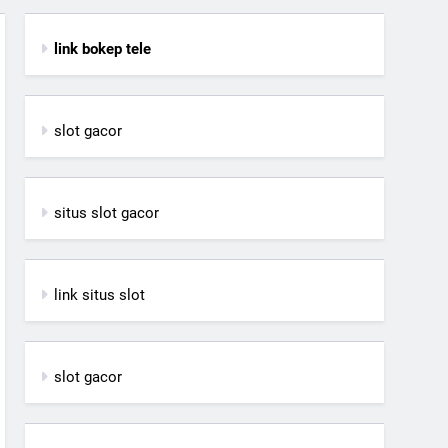
link bokep tele
slot gacor
situs slot gacor
link situs slot
slot gacor