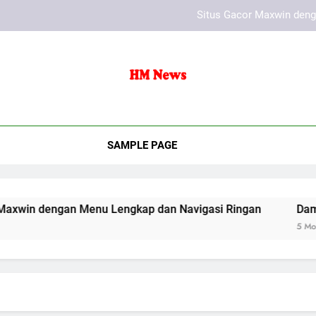
Situs Gacor Maxwin deng
Dampak Positif Media Teknolo
Sistem Integrasi Data pada Platform Lebah4D: Fondasi Infrast
 News
Solusi Akses LAE138 Link Alte
erita Dan Update Terkini Dari India Dan Seluruh Dunia Hanya
Situs Gacor Maxwin deng
SAMPLE PAGE
Dampak Positif Media Teknolo
Sistem Integrasi Data pada Platform Lebah4D: Fondasi Infrast
gan Menu Lengkap dan Navigasi Ringan
Dampak Positif M
5 Months Ago