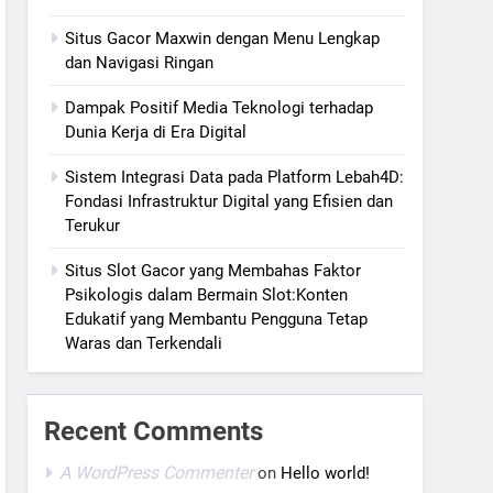
Situs Gacor Maxwin dengan Menu Lengkap
dan Navigasi Ringan
Dampak Positif Media Teknologi terhadap
Dunia Kerja di Era Digital
Sistem Integrasi Data pada Platform Lebah4D:
Fondasi Infrastruktur Digital yang Efisien dan
Terukur
Situs Slot Gacor yang Membahas Faktor
Psikologis dalam Bermain Slot:Konten
Edukatif yang Membantu Pengguna Tetap
Waras dan Terkendali
Recent Comments
A WordPress Commenter
on
Hello world!