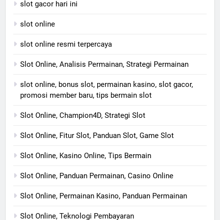
slot gacor hari ini
slot online
slot online resmi terpercaya
Slot Online, Analisis Permainan, Strategi Permainan
slot online, bonus slot, permainan kasino, slot gacor,
promosi member baru, tips bermain slot
Slot Online, Champion4D, Strategi Slot
Slot Online, Fitur Slot, Panduan Slot, Game Slot
Slot Online, Kasino Online, Tips Bermain
Slot Online, Panduan Permainan, Casino Online
Slot Online, Permainan Kasino, Panduan Permainan
Slot Online, Teknologi Pembayaran