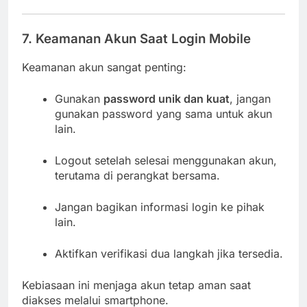
7. Keamanan Akun Saat Login Mobile
Keamanan akun sangat penting:
Gunakan
password unik dan kuat
, jangan
gunakan password yang sama untuk akun
lain.
Logout setelah selesai menggunakan akun,
terutama di perangkat bersama.
Jangan bagikan informasi login ke pihak
lain.
Aktifkan verifikasi dua langkah jika tersedia.
Kebiasaan ini menjaga akun tetap aman saat
diakses melalui smartphone.