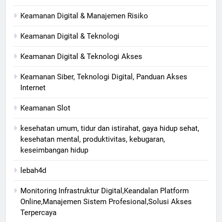
Keamanan Digital & Manajemen Risiko
Keamanan Digital & Teknologi
Keamanan Digital & Teknologi Akses
Keamanan Siber, Teknologi Digital, Panduan Akses
Internet
Keamanan Slot
kesehatan umum, tidur dan istirahat, gaya hidup sehat,
kesehatan mental, produktivitas, kebugaran,
keseimbangan hidup
lebah4d
Monitoring Infrastruktur Digital,Keandalan Platform
Online,Manajemen Sistem Profesional,Solusi Akses
Terpercaya