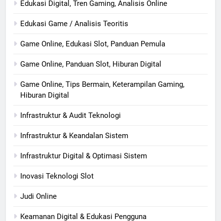
Edukasi Digital, Tren Gaming, Analisis Online
Edukasi Game / Analisis Teoritis
Game Online, Edukasi Slot, Panduan Pemula
Game Online, Panduan Slot, Hiburan Digital
Game Online, Tips Bermain, Keterampilan Gaming,
Hiburan Digital
Infrastruktur & Audit Teknologi
Infrastruktur & Keandalan Sistem
Infrastruktur Digital & Optimasi Sistem
Inovasi Teknologi Slot
Judi Online
Keamanan Digital & Edukasi Pengguna