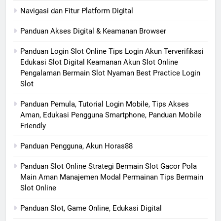
Navigasi dan Fitur Platform Digital
Panduan Akses Digital & Keamanan Browser
Panduan Login Slot Online Tips Login Akun Terverifikasi
Edukasi Slot Digital Keamanan Akun Slot Online
Pengalaman Bermain Slot Nyaman Best Practice Login
Slot
Panduan Pemula, Tutorial Login Mobile, Tips Akses
Aman, Edukasi Pengguna Smartphone, Panduan Mobile
Friendly
Panduan Pengguna, Akun Horas88
Panduan Slot Online Strategi Bermain Slot Gacor Pola
Main Aman Manajemen Modal Permainan Tips Bermain
Slot Online
Panduan Slot, Game Online, Edukasi Digital