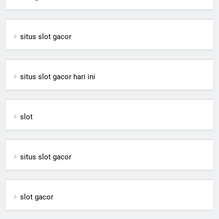
situs slot gacor
situs slot gacor hari ini
slot
situs slot gacor
slot gacor