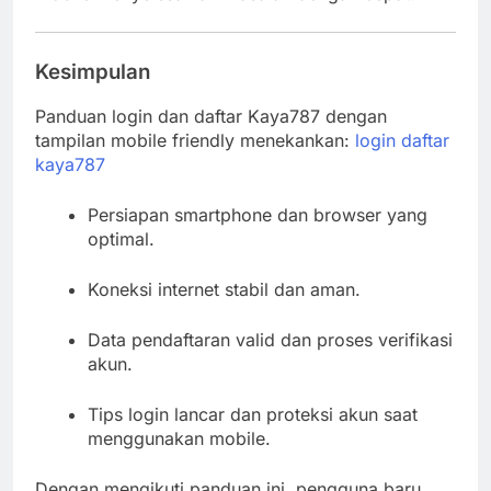
Kesimpulan
Panduan login dan daftar Kaya787 dengan
tampilan mobile friendly menekankan:
login daftar
kaya787
Persiapan smartphone dan browser yang
optimal.
Koneksi internet stabil dan aman.
Data pendaftaran valid dan proses verifikasi
akun.
Tips login lancar dan proteksi akun saat
menggunakan mobile.
Dengan mengikuti panduan ini, pengguna baru