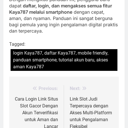
dapat
daftar, login, dan mengakses semua fitur
Kaya787 melalui smartphone
dengan cepat,
aman, dan nyaman. Panduan ini sangat berguna
bagi pemula yang ingin pengalaman digital praktis
dan terpercaya.
Tagged:
login Kaya787, daftar Kaya787, mobile friendly,
panduan smartphone, tutorial akun baru, akses
aman Kaya787
Previous:
Next:
Post
navigation
Cara Login Link Situs
Link Slot Judi
Slot Gacor Dengan
Terpercaya dengan
Akun Terverifikasi
Akses Multi-Platform
untuk Aman dan
untuk Pengalaman
Lancar
Fleksibel