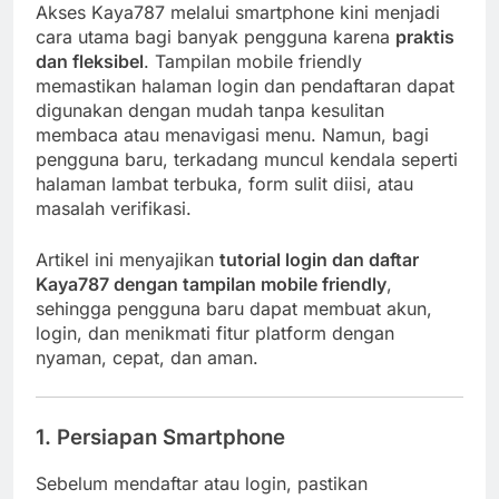
Akses Kaya787 melalui smartphone kini menjadi
cara utama bagi banyak pengguna karena
praktis
dan fleksibel
. Tampilan mobile friendly
memastikan halaman login dan pendaftaran dapat
digunakan dengan mudah tanpa kesulitan
membaca atau menavigasi menu. Namun, bagi
pengguna baru, terkadang muncul kendala seperti
halaman lambat terbuka, form sulit diisi, atau
masalah verifikasi.
Artikel ini menyajikan
tutorial login dan daftar
Kaya787 dengan tampilan mobile friendly
,
sehingga pengguna baru dapat membuat akun,
login, dan menikmati fitur platform dengan
nyaman, cepat, dan aman.
1. Persiapan Smartphone
Sebelum mendaftar atau login, pastikan