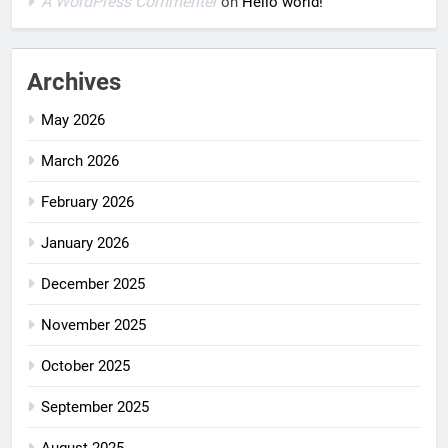
A WordPress Commenter
on
Hello world!
Archives
May 2026
March 2026
February 2026
January 2026
December 2025
November 2025
October 2025
September 2025