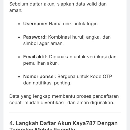
Sebelum daftar akun, siapkan data valid dan
aman:
Username:
Nama unik untuk login.
Password:
Kombinasi huruf, angka, dan
simbol agar aman.
Email aktif:
Digunakan untuk verifikasi dan
pemulihan akun.
Nomor ponsel:
Berguna untuk kode OTP
dan notifikasi penting.
Data yang lengkap membantu proses pendaftaran
cepat, mudah diverifikasi, dan aman digunakan.
4. Langkah Daftar Akun Kaya787 Dengan
Tampilan Mobile Friendly