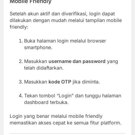
Mobile Friendly
Setelah akun aktif dan diverifikasi, login dapat
dilakukan dengan mudah melalui tampilan mobile
friendly:
Buka halaman login melalui browser
smartphone.
Masukkan
username dan password
yang
telah didaftarkan.
Masukkan
kode OTP
jika diminta.
Tekan tombol “Login” dan tunggu halaman
dashboard terbuka.
Login yang benar melalui mobile friendly
memastikan akses cepat ke semua fitur platform.