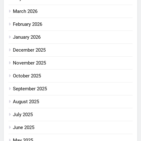
March 2026
February 2026
January 2026
December 2025
November 2025
October 2025
September 2025
August 2025
July 2025
June 2025
May 2025