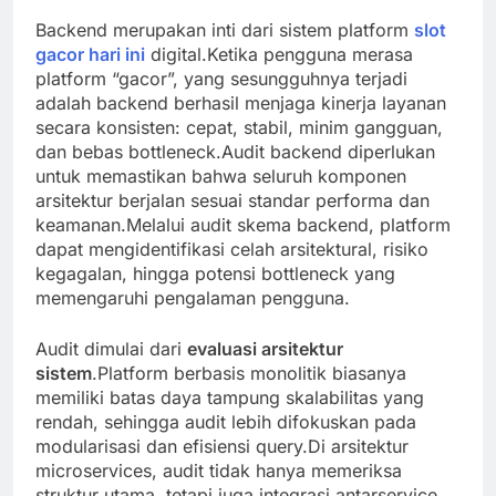
Backend merupakan inti dari sistem platform
slot
gacor hari ini
digital.Ketika pengguna merasa
platform “gacor”, yang sesungguhnya terjadi
adalah backend berhasil menjaga kinerja layanan
secara konsisten: cepat, stabil, minim gangguan,
dan bebas bottleneck.Audit backend diperlukan
untuk memastikan bahwa seluruh komponen
arsitektur berjalan sesuai standar performa dan
keamanan.Melalui audit skema backend, platform
dapat mengidentifikasi celah arsitektural, risiko
kegagalan, hingga potensi bottleneck yang
memengaruhi pengalaman pengguna.
Audit dimulai dari
evaluasi arsitektur
sistem
.Platform berbasis monolitik biasanya
memiliki batas daya tampung skalabilitas yang
rendah, sehingga audit lebih difokuskan pada
modularisasi dan efisiensi query.Di arsitektur
microservices, audit tidak hanya memeriksa
struktur utama, tetapi juga integrasi antarservice,