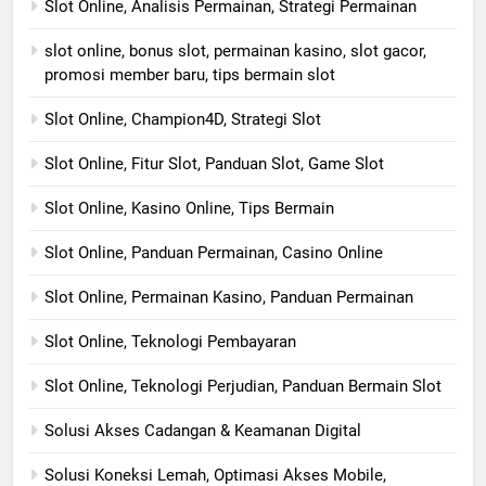
Slot Online, Analisis Permainan, Strategi Permainan
slot online, bonus slot, permainan kasino, slot gacor,
promosi member baru, tips bermain slot
Slot Online, Champion4D, Strategi Slot
Slot Online, Fitur Slot, Panduan Slot, Game Slot
Slot Online, Kasino Online, Tips Bermain
Slot Online, Panduan Permainan, Casino Online
Slot Online, Permainan Kasino, Panduan Permainan
Slot Online, Teknologi Pembayaran
Slot Online, Teknologi Perjudian, Panduan Bermain Slot
Solusi Akses Cadangan & Keamanan Digital
Solusi Koneksi Lemah, Optimasi Akses Mobile,