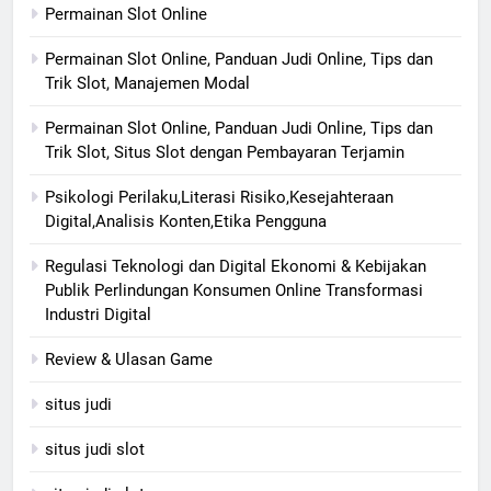
Permainan Slot Online
Permainan Slot Online, Panduan Judi Online, Tips dan
Trik Slot, Manajemen Modal
Permainan Slot Online, Panduan Judi Online, Tips dan
Trik Slot, Situs Slot dengan Pembayaran Terjamin
Psikologi Perilaku,Literasi Risiko,Kesejahteraan
Digital,Analisis Konten,Etika Pengguna
Regulasi Teknologi dan Digital Ekonomi & Kebijakan
Publik Perlindungan Konsumen Online Transformasi
Industri Digital
Review & Ulasan Game
situs judi
situs judi slot