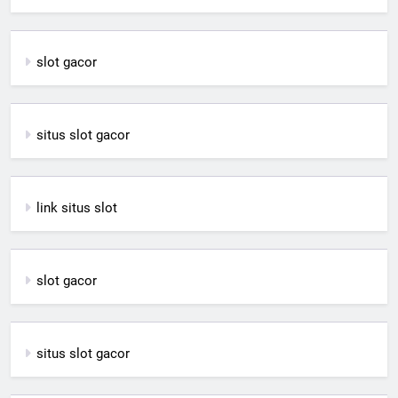
slot gacor
situs slot gacor
link situs slot
slot gacor
situs slot gacor