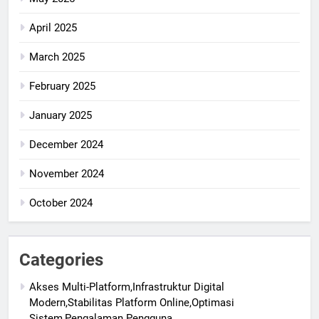
April 2025
March 2025
February 2025
January 2025
December 2024
November 2024
October 2024
Categories
Akses Multi-Platform,Infrastruktur Digital
Modern,Stabilitas Platform Online,Optimasi
Sistem,Pengalaman Pengguna