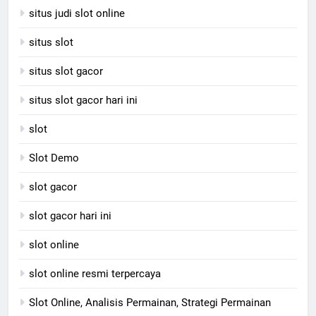
situs judi slot online
situs slot
situs slot gacor
situs slot gacor hari ini
slot
Slot Demo
slot gacor
slot gacor hari ini
slot online
slot online resmi terpercaya
Slot Online, Analisis Permainan, Strategi Permainan