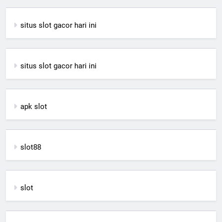
situs slot gacor hari ini
situs slot gacor hari ini
apk slot
slot88
slot