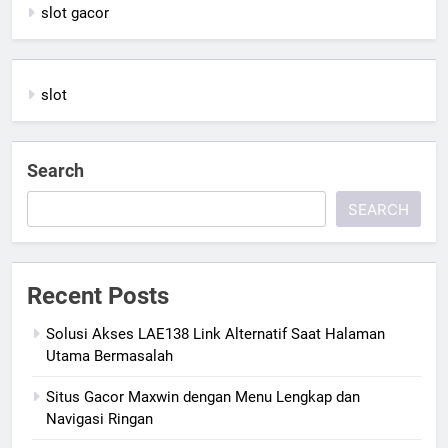
slot gacor
slot
Search
SEARCH
Recent Posts
Solusi Akses LAE138 Link Alternatif Saat Halaman
Utama Bermasalah
Situs Gacor Maxwin dengan Menu Lengkap dan
Navigasi Ringan