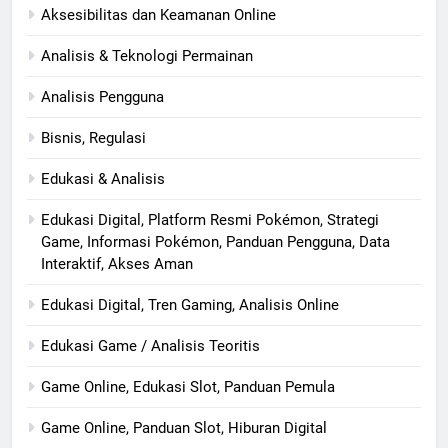
Aksesibilitas dan Keamanan Online
Analisis & Teknologi Permainan
Analisis Pengguna
Bisnis, Regulasi
Edukasi & Analisis
Edukasi Digital, Platform Resmi Pokémon, Strategi
Game, Informasi Pokémon, Panduan Pengguna, Data
Interaktif, Akses Aman
Edukasi Digital, Tren Gaming, Analisis Online
Edukasi Game / Analisis Teoritis
Game Online, Edukasi Slot, Panduan Pemula
Game Online, Panduan Slot, Hiburan Digital