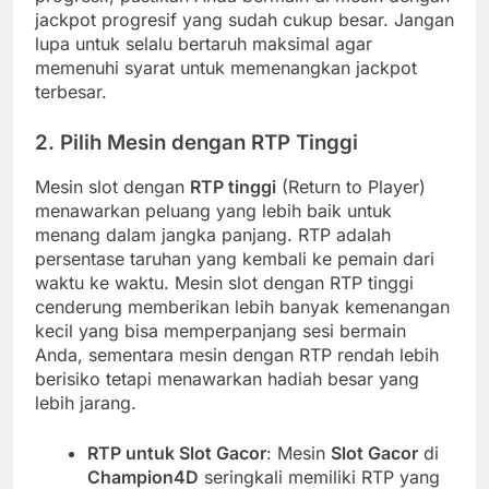
jackpot progresif yang sudah cukup besar. Jangan
lupa untuk selalu bertaruh maksimal agar
memenuhi syarat untuk memenangkan jackpot
terbesar.
2.
Pilih Mesin dengan RTP Tinggi
Mesin slot dengan
RTP tinggi
(Return to Player)
menawarkan peluang yang lebih baik untuk
menang dalam jangka panjang. RTP adalah
persentase taruhan yang kembali ke pemain dari
waktu ke waktu. Mesin slot dengan RTP tinggi
cenderung memberikan lebih banyak kemenangan
kecil yang bisa memperpanjang sesi bermain
Anda, sementara mesin dengan RTP rendah lebih
berisiko tetapi menawarkan hadiah besar yang
lebih jarang.
RTP untuk Slot Gacor
: Mesin
Slot Gacor
di
Champion4D
seringkali memiliki RTP yang