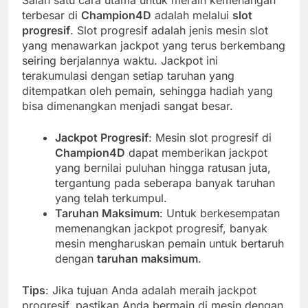
terbesar di
Champion4D
adalah melalui
slot
progresif
. Slot progresif adalah jenis mesin slot
yang menawarkan jackpot yang terus berkembang
seiring berjalannya waktu. Jackpot ini
terakumulasi dengan setiap taruhan yang
ditempatkan oleh pemain, sehingga hadiah yang
bisa dimenangkan menjadi sangat besar.
Jackpot Progresif
: Mesin slot progresif di
Champion4D
dapat memberikan jackpot
yang bernilai puluhan hingga ratusan juta,
tergantung pada seberapa banyak taruhan
yang telah terkumpul.
Taruhan Maksimum
: Untuk berkesempatan
memenangkan jackpot progresif, banyak
mesin mengharuskan pemain untuk bertaruh
dengan
taruhan maksimum
.
Tips
: Jika tujuan Anda adalah meraih jackpot
progresif, pastikan Anda bermain di mesin dengan