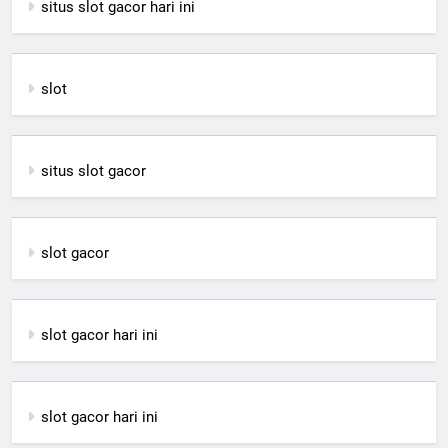
situs slot gacor hari ini
slot
situs slot gacor
slot gacor
slot gacor hari ini
slot gacor hari ini