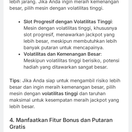
lebih jarang. Jika Anda ingin meraih kemenangan
besar, pilih mesin dengan volatilitas tinggi.
Slot Progresif dengan Volatilitas Tinggi
:
Mesin dengan volatilitas tinggi, khususnya
slot progresif, menawarkan jackpot yang
lebih besar, meskipun membutuhkan lebih
banyak putaran untuk mencapainya.
Volatilitas dan Kemenangan Besar
:
Meskipun volatilitas tinggi berisiko, potensi
hadiah yang ditawarkan sangat besar.
Tips
: Jika Anda siap untuk mengambil risiko lebih
besar dan ingin meraih kemenangan besar, pilih
mesin dengan
volatilitas tinggi
dan taruhan
maksimal untuk kesempatan meraih jackpot yang
lebih besar.
4.
Manfaatkan Fitur Bonus dan Putaran
Gratis