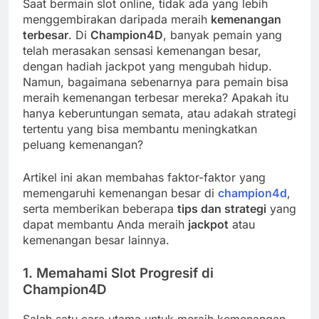
Saat bermain slot online, tidak ada yang lebih
menggembirakan daripada meraih
kemenangan
terbesar
. Di
Champion4D
, banyak pemain yang
telah merasakan sensasi kemenangan besar,
dengan hadiah jackpot yang mengubah hidup.
Namun, bagaimana sebenarnya para pemain bisa
meraih kemenangan terbesar mereka? Apakah itu
hanya keberuntungan semata, atau adakah strategi
tertentu yang bisa membantu meningkatkan
peluang kemenangan?
Artikel ini akan membahas faktor-faktor yang
memengaruhi kemenangan besar di
champion4d
,
serta memberikan beberapa
tips dan strategi
yang
dapat membantu Anda meraih
jackpot
atau
kemenangan besar lainnya.
1.
Memahami Slot Progresif di
Champion4D
Salah satu cara utama untuk meraih kemenangan