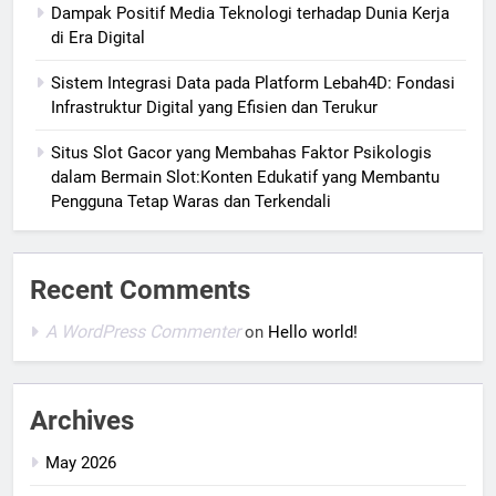
Dampak Positif Media Teknologi terhadap Dunia Kerja
di Era Digital
Sistem Integrasi Data pada Platform Lebah4D: Fondasi
Infrastruktur Digital yang Efisien dan Terukur
Situs Slot Gacor yang Membahas Faktor Psikologis
dalam Bermain Slot:Konten Edukatif yang Membantu
Pengguna Tetap Waras dan Terkendali
Recent Comments
A WordPress Commenter
on
Hello world!
Archives
May 2026