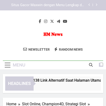
Skip
Dampak Positif Media Teknologi terhadap Dunia
to
Kerja di Era Digital
content
Sistem Integrasi Data pada Platform Lebah4D:
Fondasi Infrastruktur Digital yang Efisien dan
Terukur
Solusi Akses LAE138 Link Alternatif Saat
Halaman Utama Bermasalah
Situs Gacor Maxwin dengan Menu Lengkap dan
Navigasi Ringan
HM News
Dapatkan Berita Dan Update Terkini Dari
Dampak Positif Media Teknologi terhadap Dunia
NEWSLETTER
RANDOM NEWS
Kerja di Era Digital
India Dan Seluruh Dunia Hanya Di HM
Sistem Integrasi Data pada Platform Lebah4D:
News.
Fondasi Infrastruktur Digital yang Efisien dan
MENU
Terukur
olusi Akses LAE138 Link Alternatif Saat Halaman Utama Berm
HEADLINES
Months Ago
Home
Slot Online, Champion4D, Strategi Slot