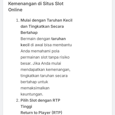
Kemenangan di Situs Slot
Online
Mulai dengan Taruhan Kecil
dan Tingkatkan Secara
Bertahap
Bermain dengan
taruhan
kecil
di awal bisa membantu
Anda memahami pola
permainan slot tanpa risiko
besar. Jika Anda mulai
mendapatkan kemenangan,
tingkatkan taruhan secara
bertahap untuk
memaksimalkan
keuntungan.
Pilih Slot dengan RTP
Tinggi
Return to Player (RTP)