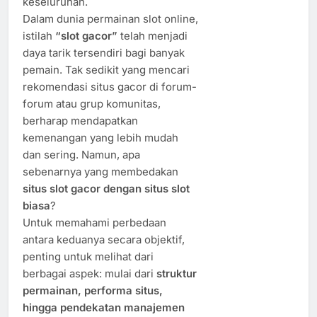
keseluruhan.
Dalam dunia permainan slot online,
istilah
“slot gacor”
telah menjadi
daya tarik tersendiri bagi banyak
pemain. Tak sedikit yang mencari
rekomendasi situs gacor di forum-
forum atau grup komunitas,
berharap mendapatkan
kemenangan yang lebih mudah
dan sering. Namun, apa
sebenarnya yang membedakan
situs slot gacor dengan situs slot
biasa
?
Untuk memahami perbedaan
antara keduanya secara objektif,
penting untuk melihat dari
berbagai aspek: mulai dari
struktur
permainan, performa situs,
hingga pendekatan manajemen