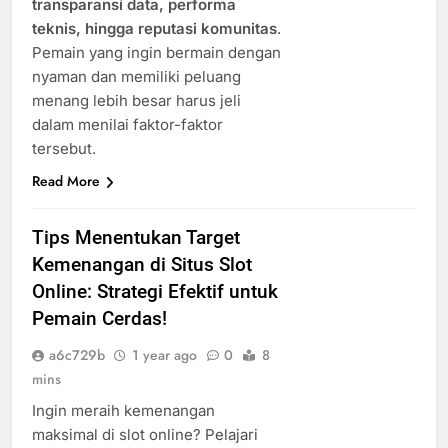
transparansi data, performa
teknis, hingga reputasi komunitas
.
Pemain yang ingin bermain dengan
nyaman dan memiliki peluang
menang lebih besar harus jeli
dalam menilai faktor-faktor
tersebut.
Read More
Tips Menentukan Target
Kemenangan di Situs Slot
Online: Strategi Efektif untuk
Pemain Cerdas!
a6c729b
1 year ago
0
8
mins
Ingin meraih kemenangan
maksimal di slot online? Pelajari