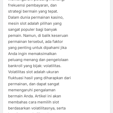
frekuensi pembayaran, dan
strategi bermain yang tepat.
Dalam dunia permainan kasino,
mesin slot adalah pilihan yang
sangat populer bagi banyak
pemain. Namun, di balik keseruan
permainan tersebut, ada faktor
yang penting untuk dipahami jika
Anda ingin memaksimalkan
peluang menang dan pengelolaan
bankroll yang bijak: volatilitas.
Volatilitas slot adalah ukuran
fluktuasi hasil yang diharapkan dari
permainan, dan dapat sangat
memengaruhi pengalaman
bermain Anda. Artikel ini akan
membahas cara memilih slot
berdasarkan volatilitasnya, serta