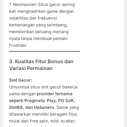
?
Kesimpulan:
Situs gacor sering
kali menghadirkan game dengan
volatilitas dan frekuensi
kemenangan yang seimbang,
memberikan peluang menang
nyata tanpa membuat pemain
frustrasi.
3. Kualitas Fitur Bonus dan
Variasi Permainan
Slot Gacor:
Umumnya situs slot gacor bekerja
sama dengan
provider ternama
seperti Pragmatic Play, PG Soft,
Slot88, dan Habanero
. Game yang
ditawarkan memiliki beragam fitur,
mulai dari free spin, wild, scatter,