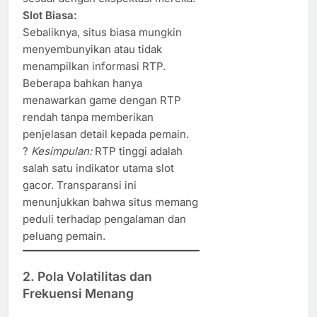
Slot Biasa:
Sebaliknya, situs biasa mungkin
menyembunyikan atau tidak
menampilkan informasi RTP.
Beberapa bahkan hanya
menawarkan game dengan RTP
rendah tanpa memberikan
penjelasan detail kepada pemain.
?
Kesimpulan:
RTP tinggi adalah
salah satu indikator utama slot
gacor. Transparansi ini
menunjukkan bahwa situs memang
peduli terhadap pengalaman dan
peluang pemain.
2. Pola Volatilitas dan
Frekuensi Menang