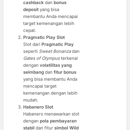
cashback
dan
bonus
deposit
yang bisa
membantu Anda mencapai
target kemenangan lebih
cepat.
Pragmatic Play Slot
Slot dari
Pragmatic Play
seperti
Sweet Bonanza
dan
Gates of Olympus
terkenal
dengan
volatilitas yang
seimbang
dan
fitur bonus
yang bisa membantu Anda
mencapai target
kemenangan dengan lebih
mudah.
Habanero Slot
Habanero menawarkan slot
dengan
pola pembayaran
stabil
dan fitur
simbol Wild