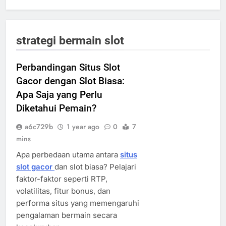
strategi bermain slot
Perbandingan Situs Slot
Gacor dengan Slot Biasa:
Apa Saja yang Perlu
Diketahui Pemain?
a6c729b
1 year ago
0
7
mins
Apa perbedaan utama antara
situs
slot gacor
dan slot biasa? Pelajari
faktor-faktor seperti RTP,
volatilitas, fitur bonus, dan
performa situs yang memengaruhi
pengalaman bermain secara