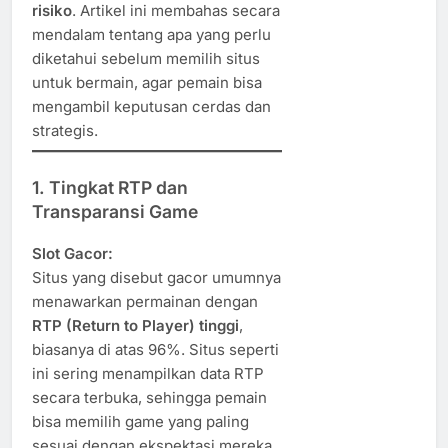
risiko
. Artikel ini membahas secara
mendalam tentang apa yang perlu
diketahui sebelum memilih situs
untuk bermain, agar pemain bisa
mengambil keputusan cerdas dan
strategis.
1. Tingkat RTP dan
Transparansi Game
Slot Gacor:
Situs yang disebut gacor umumnya
menawarkan permainan dengan
RTP (Return to Player) tinggi
,
biasanya di atas 96%. Situs seperti
ini sering menampilkan data RTP
secara terbuka, sehingga pemain
bisa memilih game yang paling
sesuai dengan ekspektasi mereka.