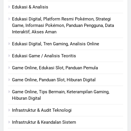
Edukasi & Analisis
Edukasi Digital, Platform Resmi Pokémon, Strategi
Game, Informasi Pokémon, Panduan Pengguna, Data
Interaktif, Akses Aman
Edukasi Digital, Tren Gaming, Analisis Online
Edukasi Game / Analisis Teoritis
Game Online, Edukasi Slot, Panduan Pemula
Game Online, Panduan Slot, Hiburan Digital
Game Online, Tips Bermain, Keterampilan Gaming,
Hiburan Digital
Infrastruktur & Audit Teknologi
Infrastruktur & Keandalan Sistem