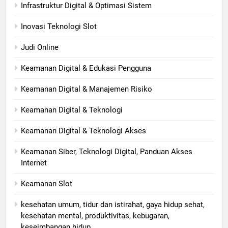
Infrastruktur Digital & Optimasi Sistem
Inovasi Teknologi Slot
Judi Online
Keamanan Digital & Edukasi Pengguna
Keamanan Digital & Manajemen Risiko
Keamanan Digital & Teknologi
Keamanan Digital & Teknologi Akses
Keamanan Siber, Teknologi Digital, Panduan Akses
Internet
Keamanan Slot
kesehatan umum, tidur dan istirahat, gaya hidup sehat,
kesehatan mental, produktivitas, kebugaran,
keseimbangan hidup