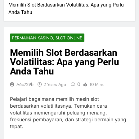
Memilih Slot Berdasarkan Volatilitas: Apa yang Perlu
Anda Tahu
PERMAINAN KASINO, SLOT ONLINE
Memilih Slot Berdasarkan
Volatilitas: Apa yang Perlu
Anda Tahu
0
A6c729b
2 Years Ago
10 Mins
Pelajari bagaimana memilih mesin slot
berdasarkan volatilitasnya. Temukan cara
volatilitas memengaruhi peluang menang,
frekuensi pembayaran, dan strategi bermain yang
tepat.