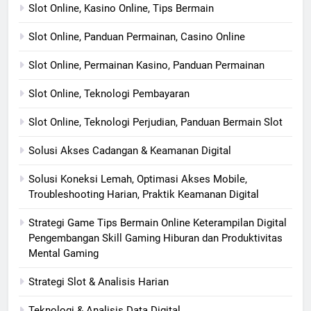
Slot Online, Kasino Online, Tips Bermain
Slot Online, Panduan Permainan, Casino Online
Slot Online, Permainan Kasino, Panduan Permainan
Slot Online, Teknologi Pembayaran
Slot Online, Teknologi Perjudian, Panduan Bermain Slot
Solusi Akses Cadangan & Keamanan Digital
Solusi Koneksi Lemah, Optimasi Akses Mobile,
Troubleshooting Harian, Praktik Keamanan Digital
Strategi Game Tips Bermain Online Keterampilan Digital
Pengembangan Skill Gaming Hiburan dan Produktivitas
Mental Gaming
Strategi Slot & Analisis Harian
Teknologi & Analisis Data Digital