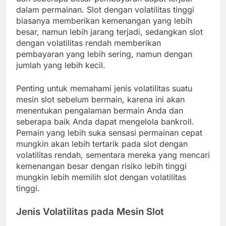
dalam permainan. Slot dengan volatilitas tinggi
biasanya memberikan kemenangan yang lebih
besar, namun lebih jarang terjadi, sedangkan slot
dengan volatilitas rendah memberikan
pembayaran yang lebih sering, namun dengan
jumlah yang lebih kecil.
Penting untuk memahami jenis volatilitas suatu
mesin slot sebelum bermain, karena ini akan
menentukan pengalaman bermain Anda dan
seberapa baik Anda dapat mengelola bankroll.
Pemain yang lebih suka sensasi permainan cepat
mungkin akan lebih tertarik pada slot dengan
volatilitas rendah, sementara mereka yang mencari
kemenangan besar dengan risiko lebih tinggi
mungkin lebih memilih slot dengan volatilitas
tinggi.
Jenis Volatilitas pada Mesin Slot