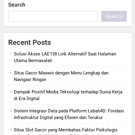
Search
SEARCH
Recent Posts
Solusi Akses LAE138 Link Alternatif Saat Halaman
Utama Bermasalah
Situs Gacor Maxwin dengan Menu Lengkap dan
Navigasi Ringan
Dampak Positif Media Teknologi terhadap Dunia Kerja
di Era Digital
Sistem Integrasi Data pada Platform Lebah4D: Fondasi
Infrastruktur Digital yang Efisien dan Terukur
Situs Slot Gacor yang Membahas Faktor Psikologis