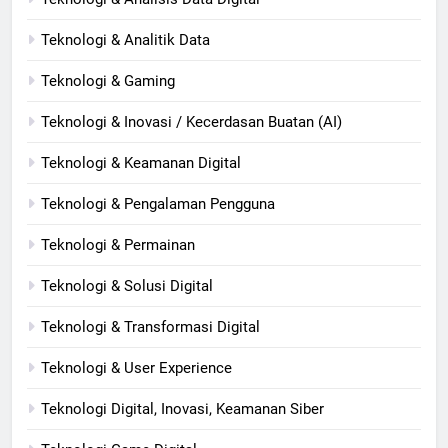
Teknologi & Analitik Data
Teknologi & Gaming
Teknologi & Inovasi / Kecerdasan Buatan (AI)
Teknologi & Keamanan Digital
Teknologi & Pengalaman Pengguna
Teknologi & Permainan
Teknologi & Solusi Digital
Teknologi & Transformasi Digital
Teknologi & User Experience
Teknologi Digital, Inovasi, Keamanan Siber