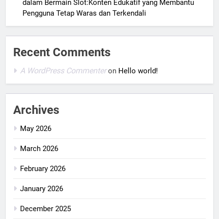
dalam Bermain Slot:Konten Edukatif yang Membantu
Pengguna Tetap Waras dan Terkendali
Recent Comments
A WordPress Commenter
on
Hello world!
Archives
May 2026
March 2026
February 2026
January 2026
December 2025