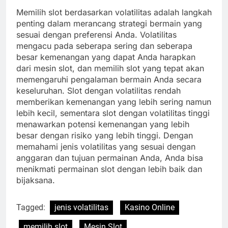
Memilih slot berdasarkan volatilitas adalah langkah
penting dalam merancang strategi bermain yang
sesuai dengan preferensi Anda. Volatilitas
mengacu pada seberapa sering dan seberapa
besar kemenangan yang dapat Anda harapkan
dari mesin slot, dan memilih slot yang tepat akan
memengaruhi pengalaman bermain Anda secara
keseluruhan. Slot dengan volatilitas rendah
memberikan kemenangan yang lebih sering namun
lebih kecil, sementara slot dengan volatilitas tinggi
menawarkan potensi kemenangan yang lebih
besar dengan risiko yang lebih tinggi. Dengan
memahami jenis volatilitas yang sesuai dengan
anggaran dan tujuan permainan Anda, Anda bisa
menikmati permainan slot dengan lebih baik dan
bijaksana.
Tagged:
jenis volatilitas
Kasino Online
memilih slot
Mesin Slot