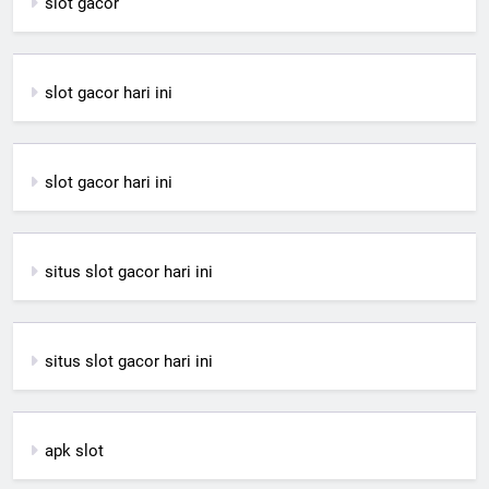
slot gacor
slot gacor hari ini
slot gacor hari ini
situs slot gacor hari ini
situs slot gacor hari ini
apk slot