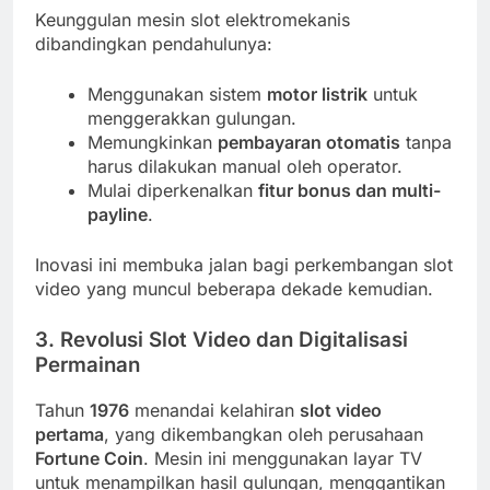
Keunggulan mesin slot elektromekanis
dibandingkan pendahulunya:
Menggunakan sistem
motor listrik
untuk
menggerakkan gulungan.
Memungkinkan
pembayaran otomatis
tanpa
harus dilakukan manual oleh operator.
Mulai diperkenalkan
fitur bonus dan multi-
payline
.
Inovasi ini membuka jalan bagi perkembangan slot
video yang muncul beberapa dekade kemudian.
3. Revolusi Slot Video dan Digitalisasi
Permainan
Tahun
1976
menandai kelahiran
slot video
pertama
, yang dikembangkan oleh perusahaan
Fortune Coin
. Mesin ini menggunakan layar TV
untuk menampilkan hasil gulungan, menggantikan