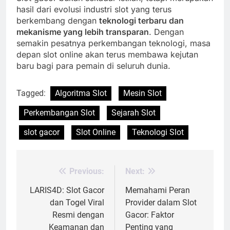
hasil dari evolusi industri slot yang terus
berkembang dengan
teknologi terbaru dan
mekanisme yang lebih transparan
. Dengan
semakin pesatnya perkembangan teknologi, masa
depan slot online akan terus membawa kejutan
baru bagi para pemain di seluruh dunia.
Tagged:
Algoritma Slot
Mesin Slot
Perkembangan Slot
Sejarah Slot
slot gacor
Slot Online
Teknologi Slot
Previous:
Next:
Post
navigation
LARIS4D: Slot Gacor
Memahami Peran
dan Togel Viral
Provider dalam Slot
Resmi dengan
Gacor: Faktor
Keamanan dan
Penting yang