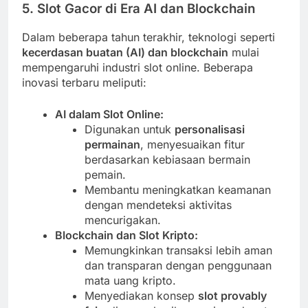
5. Slot Gacor di Era AI dan Blockchain
Dalam beberapa tahun terakhir, teknologi seperti
kecerdasan buatan (AI) dan blockchain
mulai
mempengaruhi industri slot online. Beberapa
inovasi terbaru meliputi:
AI dalam Slot Online:
Digunakan untuk
personalisasi
permainan
, menyesuaikan fitur
berdasarkan kebiasaan bermain
pemain.
Membantu meningkatkan keamanan
dengan mendeteksi aktivitas
mencurigakan.
Blockchain dan Slot Kripto:
Memungkinkan transaksi lebih aman
dan transparan dengan penggunaan
mata uang kripto.
Menyediakan konsep
slot provably