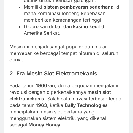
ditarik untuk memutar gulungan.
Memiliki
sistem pembayaran sederhana
, di
mana kombinasi lonceng kebebasan
memberikan kemenangan tertinggi.
Digunakan di
bar dan kasino kecil
di
Amerika Serikat.
Mesin ini menjadi sangat populer dan mulai
menyebar ke berbagai tempat hiburan di seluruh
dunia.
2. Era Mesin Slot Elektromekanis
Pada tahun
1960-an
, dunia perjudian mengalami
revolusi dengan diperkenalkannya
mesin slot
elektromekanis
. Salah satu inovasi terbesar terjadi
pada tahun
1963
, ketika
Bally Technologies
menciptakan mesin slot pertama yang
menggunakan sistem elektrik, yang dikenal
sebagai
Money Honey
.