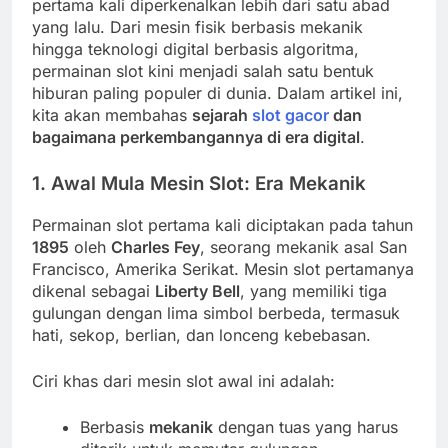
pertama kali diperkenalkan lebih dari satu abad
yang lalu. Dari mesin fisik berbasis mekanik
hingga teknologi digital berbasis algoritma,
permainan slot kini menjadi salah satu bentuk
hiburan paling populer di dunia. Dalam artikel ini,
kita akan membahas
sejarah
slot gacor
dan
bagaimana perkembangannya di era digital
.
1. Awal Mula Mesin Slot: Era Mekanik
Permainan slot pertama kali diciptakan pada tahun
1895
oleh
Charles Fey
, seorang mekanik asal San
Francisco, Amerika Serikat. Mesin slot pertamanya
dikenal sebagai
Liberty Bell
, yang memiliki tiga
gulungan dengan lima simbol berbeda, termasuk
hati, sekop, berlian, dan lonceng kebebasan.
Ciri khas dari mesin slot awal ini adalah:
Berbasis
mekanik
dengan tuas yang harus