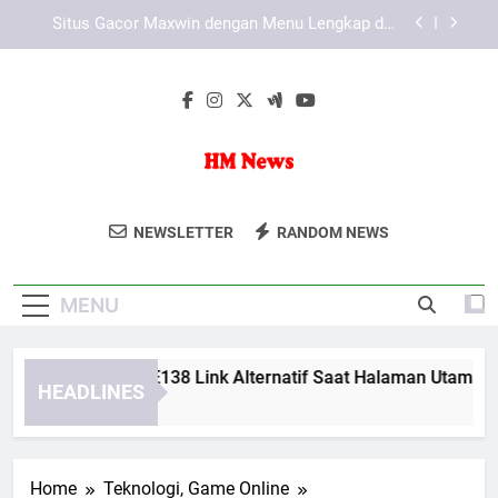
Skip
Dampak Positif Media Teknologi terhadap Dunia
to
Kerja di Era Digital
content
Sistem Integrasi Data pada Platform Lebah4D:
Fondasi Infrastruktur Digital yang Efisien dan
Terukur
Solusi Akses LAE138 Link Alternatif Saat
Halaman Utama Bermasalah
Situs Gacor Maxwin dengan Menu Lengkap dan
Navigasi Ringan
HM News
Dapatkan Berita Dan Update Terkini Dari
Dampak Positif Media Teknologi terhadap Dunia
NEWSLETTER
RANDOM NEWS
Kerja di Era Digital
India Dan Seluruh Dunia Hanya Di HM
Sistem Integrasi Data pada Platform Lebah4D:
News.
Fondasi Infrastruktur Digital yang Efisien dan
MENU
Terukur
Solusi Akses LAE138 Link Alternatif Saat Halaman Utama Ber
HEADLINES
 Months Ago
Home
Teknologi, Game Online