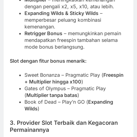
dengan pengali x2, x5, x10, atau lebih.
Expanding Wilds & Sticky Wilds
–
memperbesar peluang kombinasi
kemenangan.
Retrigger Bonus
– memungkinkan pemain
mendapatkan freespin tambahan selama
mode bonus berlangsung.
Slot dengan fitur bonus menarik:
Sweet Bonanza – Pragmatic Play (
Freespin
+ Multiplier hingga x100
)
Gates of Olympus – Pragmatic Play
(
Multiplier tanpa batas
)
Book of Dead – Play’n GO (
Expanding
Wilds
)
3. Provider Slot Terbaik dan Kegacoran
Permainannya