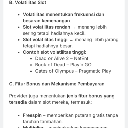
B. Volatilitas Slot
Volatilitas menentukan frekuensi dan
besaran kemenangan
.
Slot volatilitas rendah
→ menang lebih
sering tetapi hadiahnya kecil.
Slot volatilitas tinggi
→ menang lebih jarang
tetapi hadiahnya besar.
Contoh slot volatilitas tinggi:
Dead or Alive 2 – NetEnt
Book of Dead – Play’n GO
Gates of Olympus – Pragmatic Play
C. Fitur Bonus dan Mekanisme Pembayaran
Provider juga menentukan
jenis fitur bonus yang
tersedia
dalam slot mereka, termasuk:
Freespin
– memberikan putaran gratis tanpa
taruhan tambahan.
Multiplier
– meningkatkan kemenangan