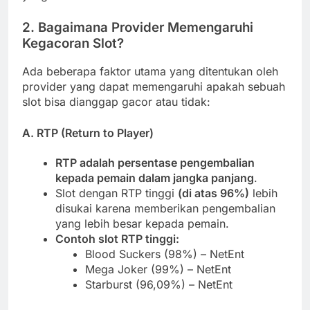
2. Bagaimana Provider Memengaruhi
Kegacoran Slot?
Ada beberapa faktor utama yang ditentukan oleh
provider yang dapat memengaruhi apakah sebuah
slot bisa dianggap gacor atau tidak:
A. RTP (Return to Player)
RTP adalah persentase pengembalian
kepada pemain dalam jangka panjang
.
Slot dengan RTP tinggi
(di atas 96%)
lebih
disukai karena memberikan pengembalian
yang lebih besar kepada pemain.
Contoh slot RTP tinggi:
Blood Suckers (98%) – NetEnt
Mega Joker (99%) – NetEnt
Starburst (96,09%) – NetEnt