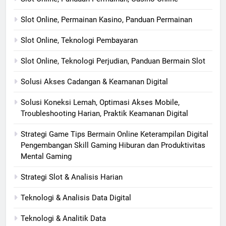
Slot Online, Permainan Kasino, Panduan Permainan
Slot Online, Teknologi Pembayaran
Slot Online, Teknologi Perjudian, Panduan Bermain Slot
Solusi Akses Cadangan & Keamanan Digital
Solusi Koneksi Lemah, Optimasi Akses Mobile,
Troubleshooting Harian, Praktik Keamanan Digital
Strategi Game Tips Bermain Online Keterampilan Digital
Pengembangan Skill Gaming Hiburan dan Produktivitas
Mental Gaming
Strategi Slot & Analisis Harian
Teknologi & Analisis Data Digital
Teknologi & Analitik Data