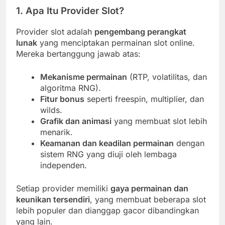
1. Apa Itu Provider Slot?
Provider slot adalah
pengembang perangkat
lunak
yang menciptakan permainan slot online.
Mereka bertanggung jawab atas:
Mekanisme permainan
(RTP, volatilitas, dan
algoritma RNG).
Fitur bonus
seperti freespin, multiplier, dan
wilds.
Grafik dan animasi
yang membuat slot lebih
menarik.
Keamanan dan keadilan permainan
dengan
sistem RNG yang diuji oleh lembaga
independen.
Setiap provider memiliki
gaya permainan dan
keunikan tersendiri
, yang membuat beberapa slot
lebih populer dan dianggap gacor dibandingkan
yang lain.