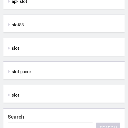
apk slot
slot88
slot
slot gacor
slot
Search
SEARCH