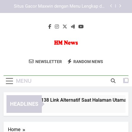
Skip
Dampak Positif Media Teknologi terhadap Dunia
to
Kerja di Era Digital
content
Sistem Integrasi Data pada Platform Lebah4D:
Fondasi Infrastruktur Digital yang Efisien dan
Terukur
Solusi Akses LAE138 Link Alternatif Saat
Halaman Utama Bermasalah
Situs Gacor Maxwin dengan Menu Lengkap dan
Navigasi Ringan
HM News
Dapatkan Berita Dan Update Terkini Dari
Dampak Positif Media Teknologi terhadap Dunia
NEWSLETTER
RANDOM NEWS
Kerja di Era Digital
India Dan Seluruh Dunia Hanya Di HM
Sistem Integrasi Data pada Platform Lebah4D:
News.
Fondasi Infrastruktur Digital yang Efisien dan
MENU
Terukur
olusi Akses LAE138 Link Alternatif Saat Halaman Utama Berm
HEADLINES
Months Ago
Home