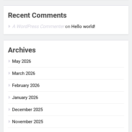
Recent Comments
A WordPress Commenter
on
Hello world!
Archives
May 2026
March 2026
February 2026
January 2026
December 2025
November 2025