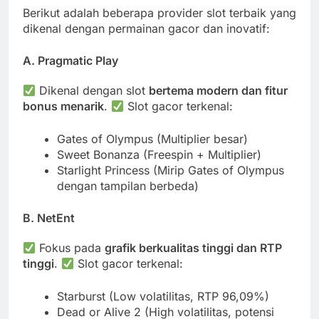
Berikut adalah beberapa provider slot terbaik yang
dikenal dengan permainan gacor dan inovatif:
A. Pragmatic Play
Dikenal dengan slot
bertema modern dan fitur
bonus menarik
.
Slot gacor terkenal:
Gates of Olympus (Multiplier besar)
Sweet Bonanza (Freespin + Multiplier)
Starlight Princess (Mirip Gates of Olympus
dengan tampilan berbeda)
B. NetEnt
Fokus pada
grafik berkualitas tinggi dan RTP
tinggi
.
Slot gacor terkenal:
Starburst (Low volatilitas, RTP 96,09%)
Dead or Alive 2 (High volatilitas, potensi