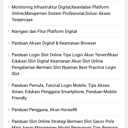
Monitoring Infrastruktur Digital,Keandalan Platform
Online,Manajemen Sistem Profesional,Solusi Akses
Terpercaya
Navigasi dan Fitur Platform Digital
Panduan Akses Digital & Keamanan Browser
Panduan Login Slot Online Tips Login Akun Terverifikasi
Edukasi Slot Digital Keamanan Akun Slot Online
Pengalaman Bermain Slot Nyaman Best Practice Login
Slot
Panduan Pemula, Tutorial Login Mobile, Tips Akses
Aman, Edukasi Pengguna Smartphone, Panduan Mobile
Friendly
Panduan Pengguna, Akun Horas88
Panduan Slot Online Strategi Bermain Slot Gacor Pola
Main Aman Manajemen Modal Permainan Tips Bermain