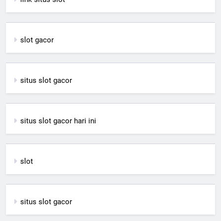
slot gacor
situs slot gacor
situs slot gacor hari ini
slot
situs slot gacor